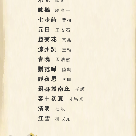
陸游
咏鵝
駱賓王
七步詩
曹植
元日
王安石
題菊花
黃巢
涼州詞
王翰
春曉
孟浩然
贈范曄
陸凱
靜夜思
李白
題都城南庄
崔護
客中初夏
司馬光
清明
杜牧
江雪
柳宗元