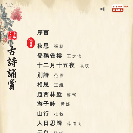
序言
秋思
張籍
登鸛雀樓
王之渙
十二月十五夜
袁枚
別詩
范雲
相思
王維
題西林壁
蘇軾
游子吟
孟郊
山行
杜牧
人日思歸
薛道衡
示兒