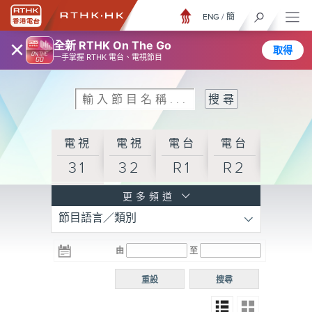
ENG
/
簡
×
全新 RTHK On The Go
取得
一手掌握 RTHK 電台、電視節目
電視
電視
電台
電台
31
32
R1
R2
電台
更多頻道
節目語言／類別
R3
電台
電台
電台
由
至
普通
R4
R5
話台
重設
搜尋