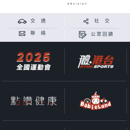
decision.
交 通
社 交
聯 絡
公眾回饋