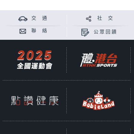
交 通
社 交
聯 絡
公眾回饋