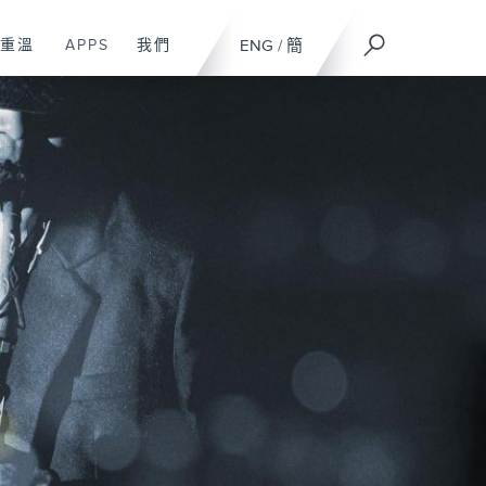
重溫
APPS
我們
ENG
/
簡