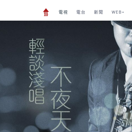
電視
電台
新聞
WEB+