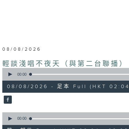
08/08/2026
輕談淺唱不夜天（與第二台聯播）
0
seconds
00:00
of
3
08/08/2026 - 足本 Full (HKT 02:04
hours,
44
minutes,
0
seconds
Volume
90%
0
seconds
00:00
of
56