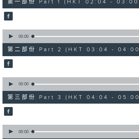
第一部份 Part 1 (HKT 02:04 - 03:00
minutes,
10
seconds
Volume
90%
0
seconds
00:00
of
56
第二部份 Part 2 (HKT 03:04 - 04:00
minutes,
20
seconds
Volume
90%
0
seconds
00:00
of
56
第三部份 Part 3 (HKT 04:04 - 05:00
minutes,
19
seconds
Volume
90%
0
seconds
00:00
of