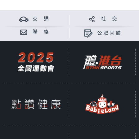
交 通
社 交
聯 絡
公眾回饋