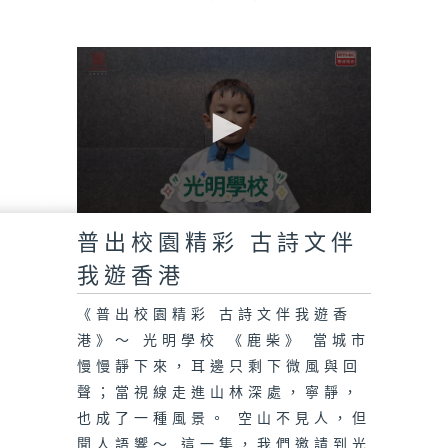
0
seconds
普出校園精彩 古詩文伴
of
0
我遊香港
seconds
《普出校園精彩 古詩文伴我遊香
港》～ 光明學校 《鹿柴》 當城市
慢慢靜下來，耳邊只剩下微風與回
聲；當視線走進山林深處，寧靜，
也成了一種風景。 空山不見人，但
聞人語響～ 這一集，我們邀請到光