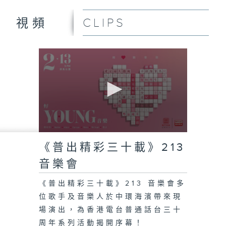
CLIPS
視頻
0
seconds
《普出精彩三十載》213
of
0
音樂會
seconds
《普出精彩三十載》213 音樂會多
位歌手及音樂人於中環海濱帶來現
場演出，為香港電台普通話台三十
周年系列活動揭開序幕！