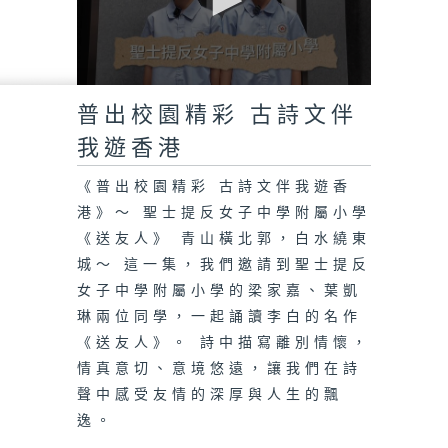
0
seconds
普出校園精彩 古詩文伴
of
0
我遊香港
seconds
《普出校園精彩 古詩文伴我遊香
港》～ 聖士提反女子中學附屬小學
《送友人》 青山橫北郭，白水繞東
城～ 這一集，我們邀請到聖士提反
女子中學附屬小學的梁家嘉、葉凱
琳兩位同學，一起誦讀李白的名作
《送友人》。 詩中描寫離別情懷，
情真意切、意境悠遠，讓我們在詩
聲中感受友情的深厚與人生的飄
逸。