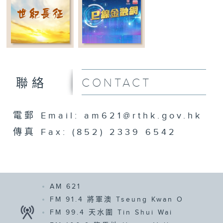
CONTACT
聯絡
電郵 Email: am621@rthk.gov.hk
傳真 Fax: (852) 2339 6542
AM 621
FM 91.4
將軍澳 Tseung Kwan O
FM 99.4
天水圍 Tin Shui Wai