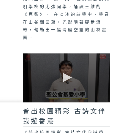
明學校的尤弦同學，誦讀王維的
《鹿柴》。 在淡淡的詩聲中，聲音
在山谷間回蕩，光影隨著腳步流
轉，勾勒出一幅清幽空靈的山林畫
面。
0
seconds
普出校園精彩 古詩文伴
of
0
我遊香港
seconds
《普出校園精彩 古詩文伴我遊香