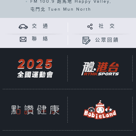
FM 100.9
跑馬地 Happy Valley,
屯門北 Tuen Mun North
交 通
社 交
聯 絡
公眾回饋