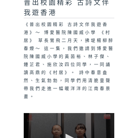
seconds
普出校園精彩 古詩文伴
of
0
我遊香港
seconds
《普出校園精彩 古詩文伴我遊香
港》～ 博愛醫院陳國威小學 《村
居》 草長鶯飛二月天，拂堤楊柳醉
春煙～ 這一集，我們邀請到博愛醫
院陳國威小學的黃茵裕、林子傑、
鍾芷君、施欣汝四位同學，一同誦
讀高鼎的《村居》。 詩中春意盎
然、生氣勃勃，同學們用清脆童聲
帶我們走進一幅暖洋洋的江南春景
畫。