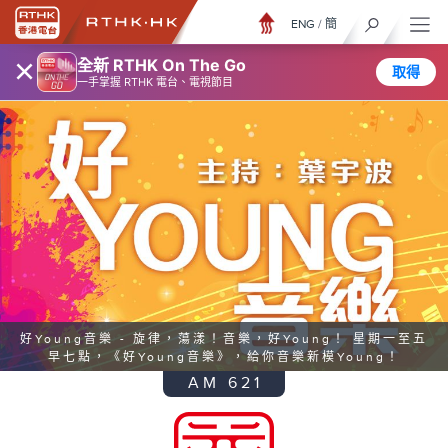
ENG
/
簡
×
全新 RTHK On The Go
取得
一手掌握 RTHK 電台、電視節目
蕩漾！音樂，好Young！ 星期一至五
音樂》，給你音樂新模Young！
AM 621