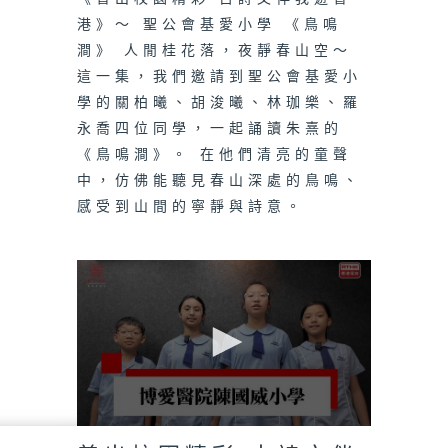
港》～ 聖公會基愛小學 《鳥鳴
澗》 人閒桂花落，夜靜春山空～
這一集，我們邀請到聖公會基愛小
學的關柏曦、胡浚曦、林珈樂、羅
永喬四位同學，一起誦讀朱熹的
《鳥鳴澗》。 在他們清亮的童聲
中，仿佛能聽見春山深處的鳥鳴、
感受到山間的寧靜與詩意。
0