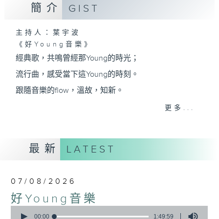
簡介
GIST
主持人：葉宇波
《好Young音樂》
經典歌，共鳴曾經那Young的時光；
流行曲，感受當下這Young的時刻。
跟隨音樂的flow，溫故，知新。
香港電台普通話台《好Young音樂》！
更多...
節目版塊包括：晨曲悠揚、好Young主題、粵語播
（廣東歌經典）、溫故知新（新歌精選）。
最新
LATEST
星期一至五早七點，
07/08/2026
《好Young音樂》
好Young音樂
葉宇波為你呈現音樂好模Young！
0
seconds
00:00
1:49:59