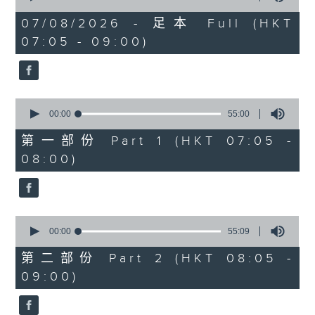
of
1
07/08/2026 - 足本 Full (HKT
hour,
07:05 - 09:00)
49
minutes,
59
seconds
0
seconds
00:00
55:00
of
55
第一部份 Part 1 (HKT 07:05 -
minutes,
08:00)
0
seconds
0
seconds
00:00
55:09
of
55
第二部份 Part 2 (HKT 08:05 -
minutes,
09:00)
9
seconds