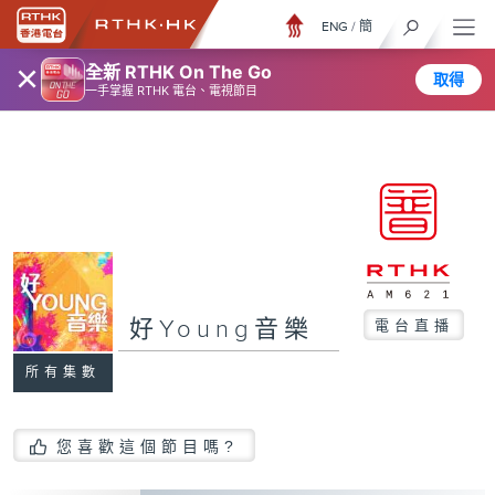
ENG
/
簡
×
全新 RTHK On The Go
取得
一手掌握 RTHK 電台、電視節目
好Young音樂
電台直播
所有集數
您喜歡這個節目嗎?