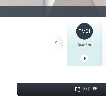
TV31
體壇快閃
節目表