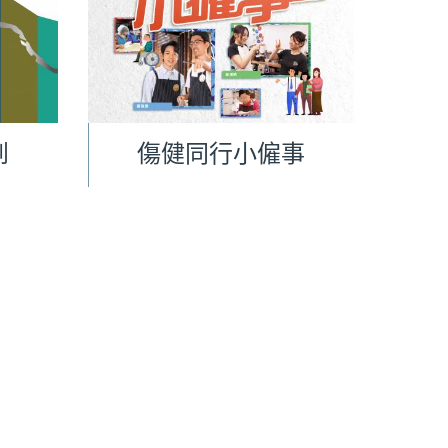
到
傷健同行小僱事
Care