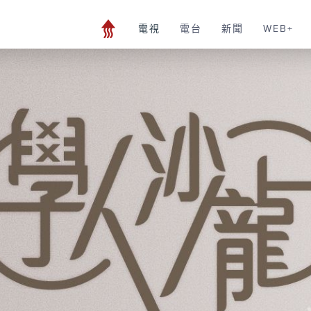
電視
電台
新聞
WEB+