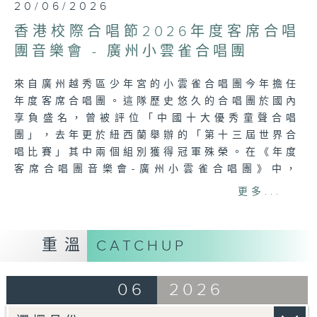
0
20/06/2026
seconds
of
香港校際合唱節2026年度客席合唱
1
hour,
團音樂會 - 廣州小雲雀合唱團
53
minutes,
1
來自廣州越秀區少年宮的小雲雀合唱團今年擔任
second
年度客席合唱團。這隊歷史悠久的合唱團於國內
享負盛名，曾被評位「中國十大優秀童聲合唱
團」，去年更於紐西蘭舉辦的「第十三屆世界合
唱比賽」其中兩個組別獲得冠軍殊榮。在《年度
客席合唱團音樂會-廣州小雲雀合唱團》中，
「小雲雀」將會獻唱多首極富特色的合唱曲目，
更多...
包括在國際比賽的得獎歌曲。香港校際合唱團小
學組和高中組同學擔任音樂會嘉賓，分別獻唱
《陪伴我》及《神愛世人》。
重溫
CATCHUP
Tag:
香港校際合唱節
,
香港校際合唱節2026
,
06
2026
合唱節
,
廣州市小雲雀合唱團
,
音樂會