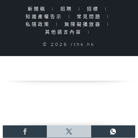
新聞稿
|
招聘
|
招標
|
知識產權告示
|
常見問題
|
私隱政策
|
無障礙播放器
|
其他語言內容
|
© 2026 rthk.hk