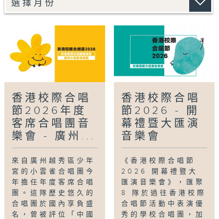
香港校際合唱
香港校際合唱
節2026年度
節2026 - 開
客席合唱團音
幕禮暨大匯演
樂會 - 廣州...
音樂會
來自廣州越秀區少年
《香港校際合唱節
宮的小雲雀合唱團今
2026 開幕禮暨大
年擔任年度客席合唱
匯演音樂會》，匯聚
團。這隊歷史悠久的
8 隊於過往香港校際
合唱團於國內享負盛
合唱節活動中表演優
名，曾被評位「中國
秀的學校合唱團，加