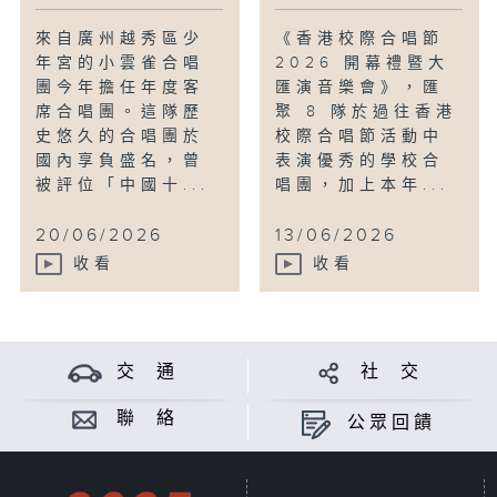
來自廣州越秀區少
《香港校際合唱節
年宮的小雲雀合唱
2026 開幕禮暨大
團今年擔任年度客
匯演音樂會》，匯
席合唱團。這隊歷
聚 8 隊於過往香港
史悠久的合唱團於
校際合唱節活動中
國內享負盛名，曾
表演優秀的學校合
被評位「中國十...
唱團，加上本年...
20/06/2026
13/06/2026
收看
收看
交 通
社 交
聯 絡
公眾回饋