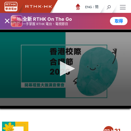
ENG
/
簡
×
全新 RTHK On The Go
取得
一手掌握 RTHK 電台、電視節目
0
seconds
of
1
hour,
35