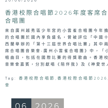
20/06/2026
seconds
of
1
香港校際合唱節2026年度客席合
hour,
53
合唱團
minutes,
1
second
Volume
來自廣州越秀區少年宮的小雲雀合唱團今年
90%
的合唱團於國內享負盛名，曾被評位「中國
西蘭舉辦的「第十三屆世界合唱比賽」其中
席合唱團音樂會-廣州小雲雀合唱團》中，「
唱曲目，包括在國際比賽的得獎歌曲。香港
音樂會嘉賓，分別獻唱《陪伴我》及《神愛世
Tag:
香港校際合唱節
,
香港校際合唱節2026
會
06
2026