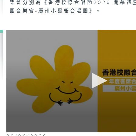
樂會分別為《香港校際合唱節2026 開幕
團音樂會-廣州小雲雀合唱團》。
0