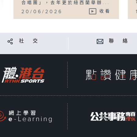
合唱團」，去年更於紐西蘭舉辦...
20/06/2026
收看
社 交
聯 絡