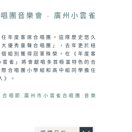
唱團音樂會 - 廣州小雲雀
擔任年度客席合唱團。這隊歷史悠久
十大優秀童聲合唱團」，去年更於紐
兩個組別獲得冠軍殊榮。在《年度客
小雲雀」將會獻唱多首極富特色的合
校際合唱團小學組和高中組同學擔任
人》。
,
合唱節
,
廣州市小雲雀合唱團
,
音樂