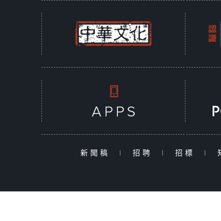
新聞稿
|
招聘
|
招標
|