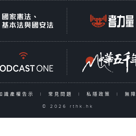
知識產權告示
|
常見問題
|
私隱政策
|
無
© 2026 rthk.hk