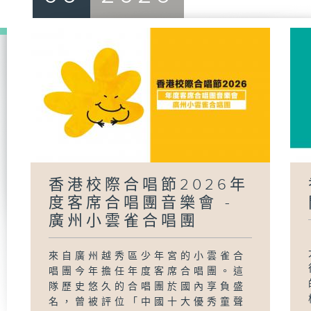
香港校際合唱節2026年
度客席合唱團音樂會 -
廣州小雲雀合唱團
來自廣州越秀區少年宮的小雲雀合
唱團今年擔任年度客席合唱團。這
隊歷史悠久的合唱團於國內享負盛
名，曾被評位「中國十大優秀童聲