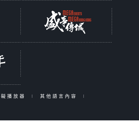
障礙播放器
|
其他語言內容
|