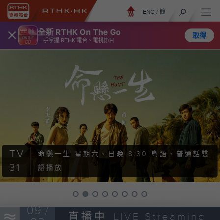
ENG
/
簡
×
全新 RTHK On The Go
取得
一手掌握 RTHK 電台、電視節目
TV
命懸一生
星期六、日晚 8:30 粵語、普通話雙
31
語播放
09 /
直播中
LIVE Streaming