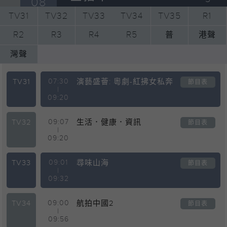
08
TV31
TV32
TV33
TV34
TV35
R1
R2
R3
R4
R5
普
港聲
灣聲
TV31
07:30
演藝盛薈: 粵劇-紅拂女私奔
節目表
|
09:20
TV32
09:07
生活．健康．資訊
節目表
|
09:20
TV33
09:01
尋味山海
節目表
|
09:32
TV34
09:00
航拍中國2
節目表
|
09:56