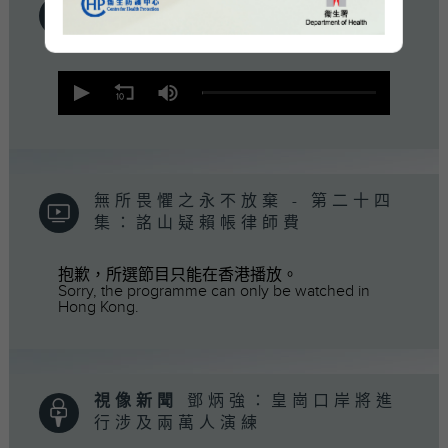
音樂情人 - 音樂情人
0
seconds
of
51
minutes,
47
seconds
無所畏懼之永不放棄 - 第二十四
集：詺山疑賴帳律師費
抱歉，所選節目只能在香港播放。
Sorry, the programme can only be watched in
Hong Kong.
視像新聞
鄧炳強：皇崗口岸將進
行涉及兩萬人演練