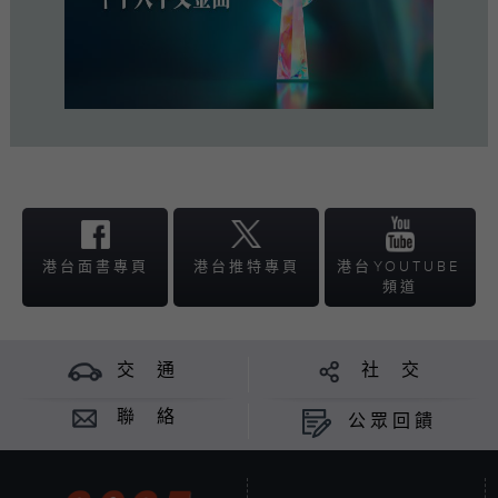
港台面書
專頁
港台推特
專頁
港台
YOUTUBE
頻道
交 通
社 交
聯 絡
公眾回饋