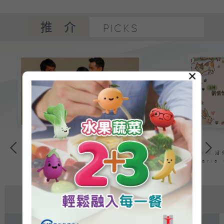
推介
PICKS
×
周末大電影-單身男女:
古天
有尾相
樂、高圓圓、吳彥祖攜手演
Mari
繹都市愛情的博奕戲碼
熱搜
HOT SEARCH