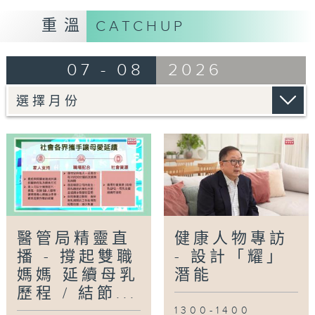
嘉賓：關耀基醫生(衞生署健康促進處醫生)
重溫
CATCHUP
1430-1500
[中華醫學會會診日]
07 - 08
2026
主題：天氣炎熱，小心爆「瘡」
嘉賓：王慶榮醫生(皮膚及性病科專科醫生)
醫管局精靈直
健康人物專訪
播 - 撐起雙職
- 設計「耀」
媽媽 延續母乳
潛能
歷程 / 結節...
1300-1400