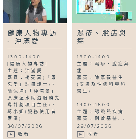
健康人物專訪
濕疹、脫痣與
- 沖滿愛
癦
1300-1400
1300-1400
[健康人物專訪]
主題：濕疹、脫痣與
主題：沖滿愛
癦
嘉賓：楊苑真(「毋
嘉賓：陳厚毅醫生
忘愛」註冊護士)、
(皮膚及性病科專科
簡佩坤(「沖滿愛」
醫生)
原床溫水助浴服務先
導計劃項目主任)、
1400-1500
葛小姐(服務使用者
主題：認識熱疾病
家屬)
嘉賓：劉啟基醫...
...
30/07/2026
29/07/2026
收看
收看