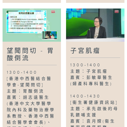
望聞問切 - 胃
子宮肌瘤
酸倒流
1300-1400
主題：子宮肌瘤
1300-1400
嘉賓：彭敏華醫生
[香港中西醫結合醫
(婦產科專科醫生)
學會-望聞問切]
主題：胃酸倒流
1400-1430
嘉賓：胡志遠醫生
[衞生署健康資訊站]
(香港中文大學醫學
主題：承先啟後的母
院內科及藥物治療學
乳餵哺支援
系教授、香港中西醫
嘉賓：袁月嫦(衞生
結合醫學會會長)、