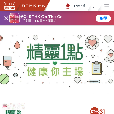
ENG
/
簡
×
全新 RTHK On The Go
取得
一手掌握 RTHK 電台、電視節目