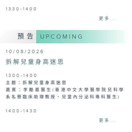
1330-1400
主題：結節性癢疹
更多...
嘉賓：鄭學輝醫生(皮膚及性病科專科醫生)
預告
UPCOMING
1400-1500
[精神科醫學院系列]
10/08/2026
主題：長者情緒健康
嘉賓：潘佩璆醫生(精神科專科醫生)
拆解兒童身高迷思
Tag:
健康
,
香港電台第一台
,
精靈一點
,
方健儀
,
1300-1400
潘蔚林
,
潘佩璆醫生
,
精神科
,
精神科醫學院系列
,
主題：拆解兒童身高迷思
醫管局精靈直播
,
長者情緒健康
,
皮膚及性病科
,
嘉賓：李勵嘉醫生(香港中文大學醫學院兒科學
結節性癢疹
,
鄭學輝醫生
,
陳麗珊
,
雙職媽媽的母
系名譽臨床助理教授、兒童內分泌科專科醫生)
乳歷程
1400-1430
[衞生署健康資訊站]
更多...
主題：預防手足口病