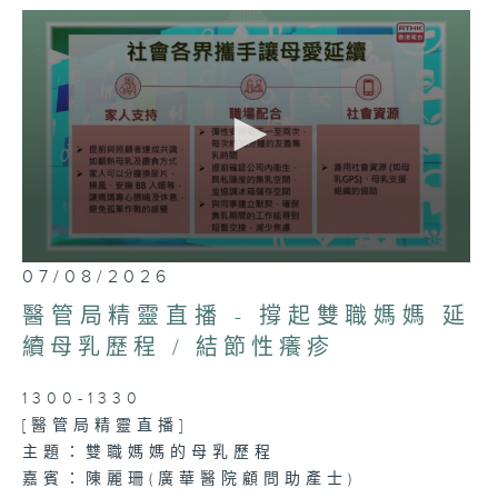
請按此
收聽
香港電台第一台《精靈一點》電台
節目
0
07/08/2026
seconds
of
醫管局精靈直播 - 撐起雙職媽媽 延
37
minutes,
續母乳歷程 / 結節性癢疹
31
seconds
1300-1330
[醫管局精靈直播]
主題：雙職媽媽的母乳歷程
嘉賓：陳麗珊(廣華醫院顧問助產士)