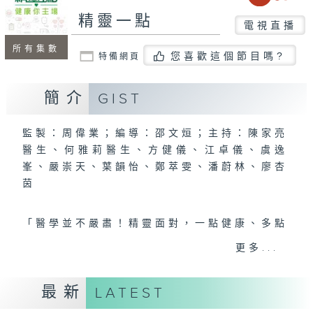
精靈一點
電視直播
所有集數
您喜歡這個節目嗎?
特備網頁
簡介
GIST
監製：周偉業；編導：邵文烜；主持：陳家亮
醫生、何雅莉醫生、方健儀、江卓儀、虞逸
峯、嚴崇天、葉韻怡、鄭萃雯、潘蔚林、廖杏
茵
「醫學並不嚴肅！精靈面對，一點健康、多點
幸福！」 《精靈一點》健康資訊守護大眾 精
更多...
靈團隊與全港愛心醫護、健康專業人士攜手，
組織最強的醫學網絡，提供實用醫療健康資
最新
LATEST
訊。