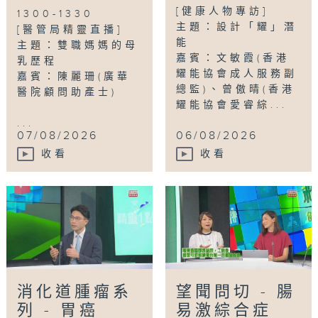
[健康人物專訪]
1300-1330
主題：設計「耀」潛
[醫管局精靈直播]
能
主題：雙職媽媽的母
嘉賓：文敏霞(香港
乳歷程
耀能協會成人服務副
嘉賓：陳麗珊(廣華
總監)、曾傲晴(香港
醫院顧問助產士)
耀能協會愛睿綜...
...
07/08/2026
06/08/2026
收看
收看
消化道腫瘤系
望聞問切 - 腸
列 - 胃癌
易激綜合症