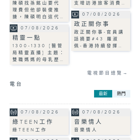
陳碩找孫銘山要代
支增訪港旅客消費…
理費但他卻裝傻推
07/08/2026
搪，陳碩明白這代…
政正關你事
07/08/2026
政正關你事-官員講
精靈一點
話摘要#43 羅淑
1300-1330 [醫管
佩-香港持續發揮…
局精靈直播] 主題：
雙職媽媽的母乳歷…
電視節目總覽
→
電台
最新
熱門
07/08/2026
07/08/2026
綠TEEN工作
音樂情人
綠TEEN工作
音樂情人