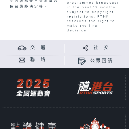
制內容除外。香港電台
programmes broadcast
保留最終決定權。
in the past 12 months,
subject to copyright
restrictions. RTHK
reserves the right to
make the final
decision.
交 通
社 交
聯 絡
公眾回饋