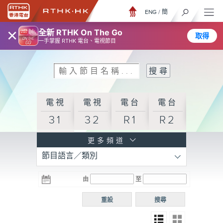
ENG
/
簡
×
全新 RTHK On The Go
取得
一手掌握 RTHK 電台、電視節目
電視
電視
電台
電台
31
32
R1
R2
電台
更多頻道
節目語言／類別
R3
電台
電台
電台
由
至
普通
R4
R5
話台
重設
搜尋