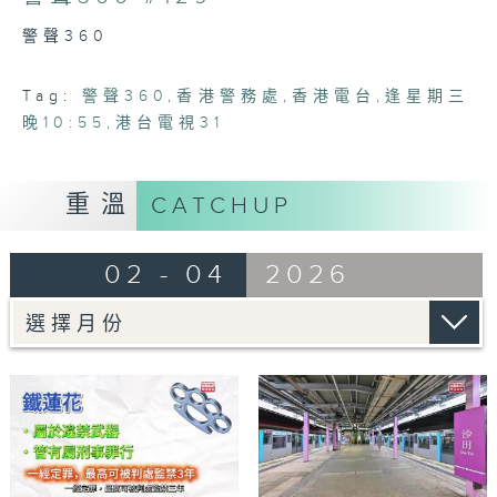
6
minutes,
警聲360
7
seconds
Tag:
警聲360
,
香港警務處
,
香港電台
,
逢星期三
晚10:55
,
港台電視31
重溫
CATCHUP
02 - 04
2026