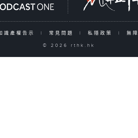
知識產權告示
|
常見問題
|
私隱政策
|
無
© 2026 rthk.hk