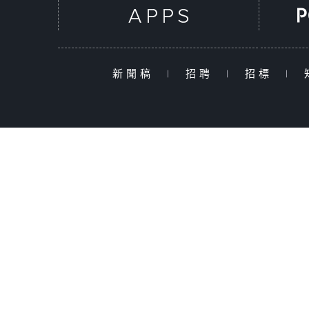
新聞稿
|
招聘
|
招標
|