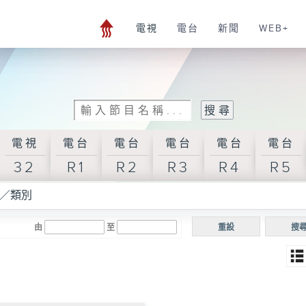
電視
電台
新聞
WEB+
電視
電台
電台
電台
電台
電台
32
R1
R2
R3
R4
R5
／類別
由
至
重設
搜