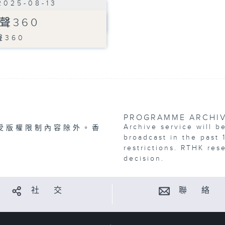
2025-08-13
聲360
聲360
PROGRAMME ARCHI
Archive service will b
受版權限制內容除外。香
broadcast in the past 
restrictions. RTHK res
decision.
社 交
聯 絡