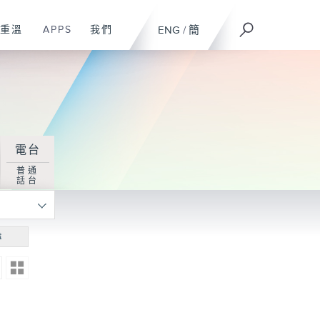
重溫
APPS
我們
ENG
/
簡
電台
普通
話台
尋