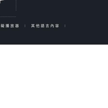
障礙播放器
|
其他語言內容
|