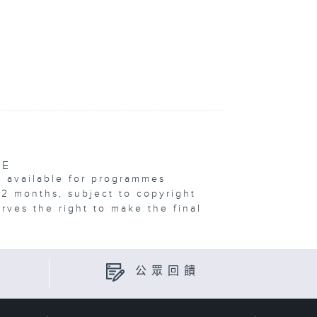
VE
e available for programmes
12 months, subject to copyright
erves the right to make the final
公眾回饋