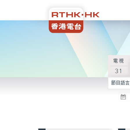
電視
31
節目語言