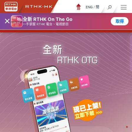
ENG
/
簡
×
隨身版 ON THE GO
全新 RTHK On The Go
取得
一手掌握 RTHK 電台、電視節目
香港電台隨身版
♦
♦