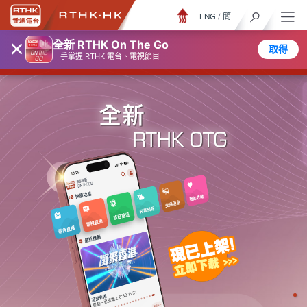
ENG
/
簡
×
隨身版 ON THE GO
全新 RTHK On The Go
取得
一手掌握 RTHK 電台、電視節目
香港電台隨身版
♦
♦