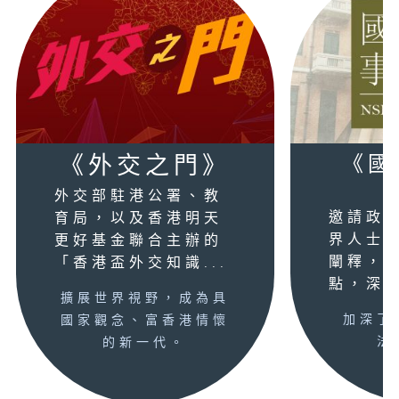
《外交之門》
《國
外交部駐港公署、教
邀請政
育局，以及香港明天
界人士
更好基金聯合主辦的
闡釋，
「香港盃外交知識...
點，深入
擴展世界視野，成為具
加深了
國家觀念、富香港情懷
法
的新一代。