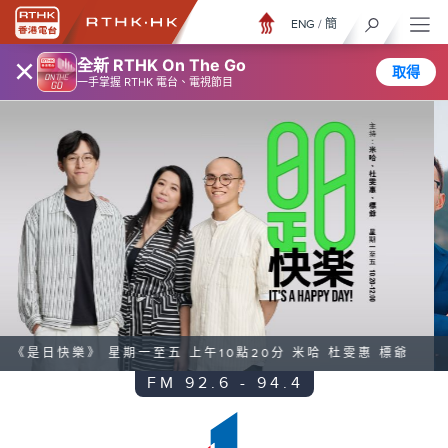
ENG
/
簡
×
全新 RTHK On The Go
取得
一手掌握 RTHK 電台、電視節目
《千禧年代》 星期一至五 早上8點 蕭洛汶
FM 92.6 - 94.4