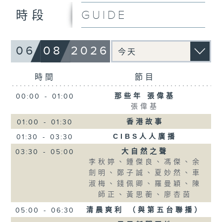
GUIDE
時段
06
08
2026
時間
節目
那些年 張偉基
00:00
-
01:00
張偉基
香港故事
01:00
-
01:30
CIBS人人廣播
01:30
-
03:30
大自然之聲
03:30
-
05:00
李秋婷、鍾傑良、馮傑、余
劍明、鄭子誠、夏妙然、車
淑梅、錢佩卿、羅曼穎、陳
師正、黃思蘅、廖杏茵
清晨爽利 （與第五台聯播）
05:00
-
06:30