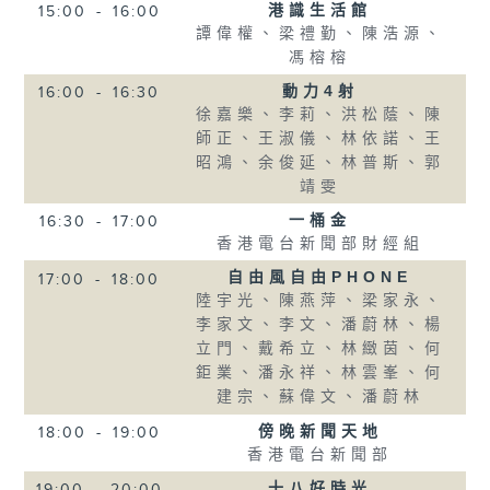
港識生活館
15:00
-
16:00
譚偉權、梁禮勤、陳浩源、
馮榕榕
動力4射
16:00
-
16:30
徐嘉樂、李莉、洪松蔭、陳
師正、王淑儀、林依諾、王
昭鴻、余俊延、林普斯、郭
靖雯
一桶金
16:30
-
17:00
香港電台新聞部財經組
自由風自由PHONE
17:00
-
18:00
陸宇光、陳燕萍、梁家永、
李家文、李文、潘蔚林、楊
立門、戴希立、林緻茵、何
鉅業、潘永祥、林雲峯、何
建宗、蘇偉文、潘蔚林
傍晚新聞天地
18:00
-
19:00
香港電台新聞部
十八好時光
19:00
-
20:00