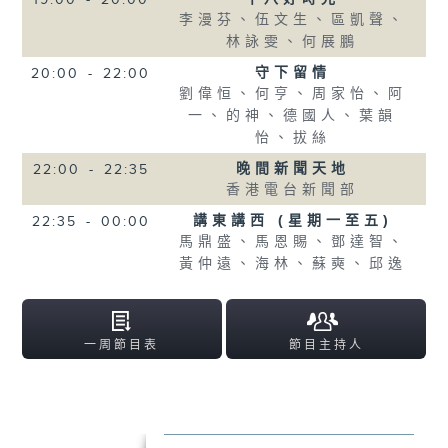
李漫芬、伍文生、區凱聲、
林詠雯、何展鵬
守下留情
20:00
-
22:00
劉偉恒、何亨、周家怡、阿
一、的神、德國人、葉韻
怡、拔絲
晚間新聞天地
22:00
-
22:35
香港電台新聞部
講東講西 (星期一至五)
22:35
-
00:00
馬鼎盛、馬恩賜、鄧達智、
黃仲遠、海林、蘇奭、邱逸
一周節目表
節目主持人