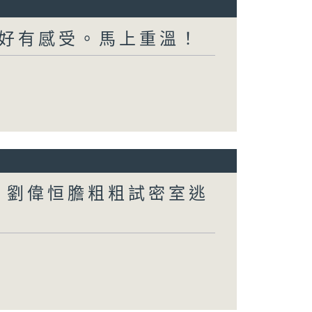
好有感受。馬上重溫！
行？劉偉恒膽粗粗試密室逃