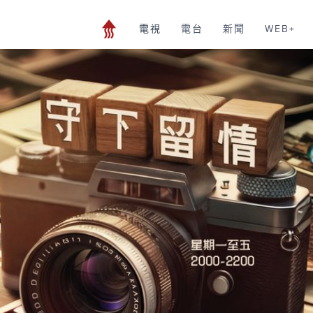
電視
電台
新聞
WEB+