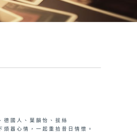
、德國人、葉韻怡、拔絲
下煩囂心情，一起重拾昔日情懷。