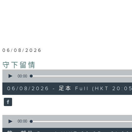
06/08/2026
守下留情
0
seconds
00:00
of
1
06/08/2026 - 足本 Full (HKT 20:05
hour,
50
minutes,
59
seconds
Volume
90%
0
seconds
00:00
of
55