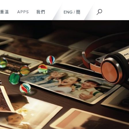
重溫
APPS
我們
ENG
/
簡