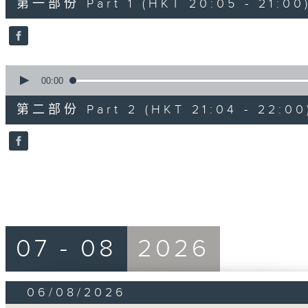
第一部份 Part 1 (HKT 20:05 - 21:00
minutes,
0
seconds
Volume
90%
0
seconds
00:00
of
56
第二部份 Part 2 (HKT 21:04 - 22:00
minutes,
9
seconds
Volume
90%
07 - 08
2026
06/08/2026