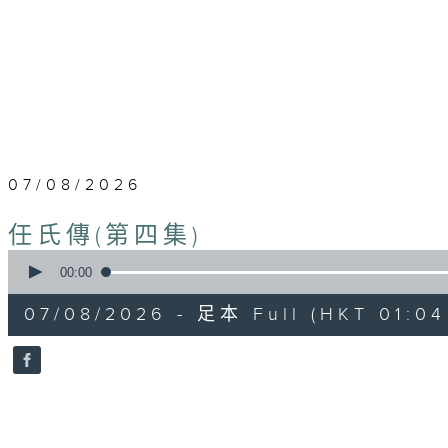
07/08/2026
任氏傳(第四集)
0
seconds
00:00
of
31
07/08/2026 - 足本 Full (HKT 01:04 
minutes,
0
seconds
Volume
90%