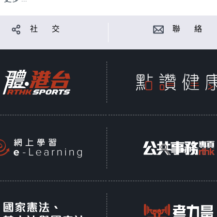
社 交
聯 絡