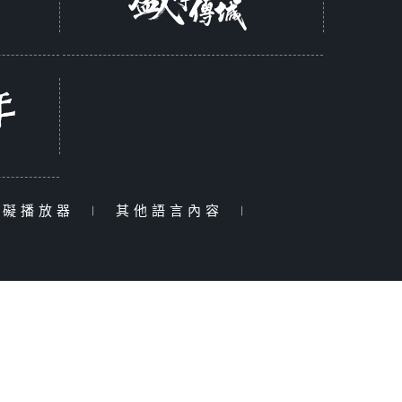
障礙播放器
|
其他語言內容
|