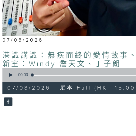
07/08/2026
港識講識：無疾而終的愛情故事、
新室：Windy 詹天文、丁子朗
0
seconds
00:00
of
45
07/08/2026 - 足本 Full (HKT 15:00 
minutes,
58
seconds
Volume
90%