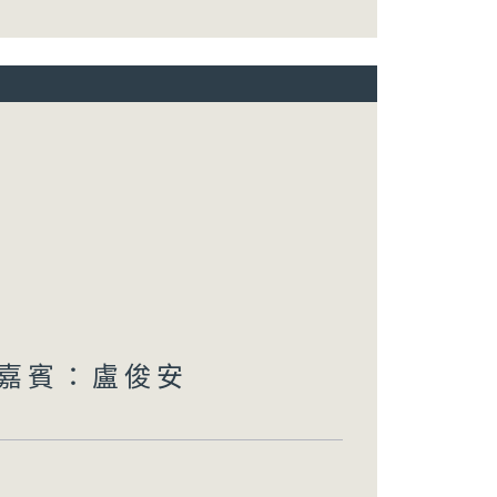
 嘉賓：盧俊安