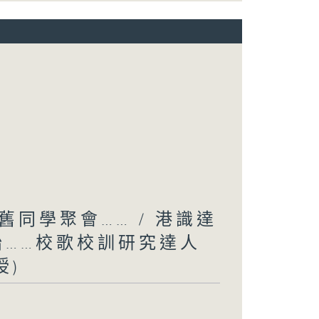
同學聚會…… / 港識達
胎……校歌校訓研究達人
授)