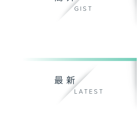
GIST
最新
LATEST