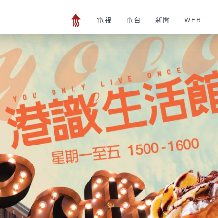
電視
電台
新聞
WEB+