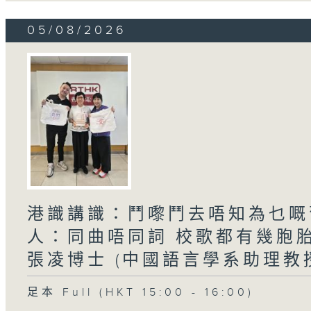
05/08/2026
港識講識：鬥嚟鬥去唔知為乜嘅舊
人：同曲唔同詞 校歌都有幾胞
張凌博士 (中國語言學系助理教
足本 Full (HKT 15:00 - 16:00)