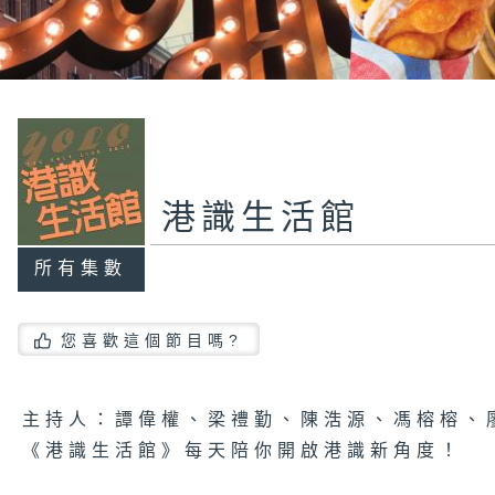
港識生活館
所有集數
您喜歡這個節目嗎?
主持人：譚偉權、梁禮勤、陳浩源、馮榕榕、
《港識生活館》每天陪你開啟港識新角度！