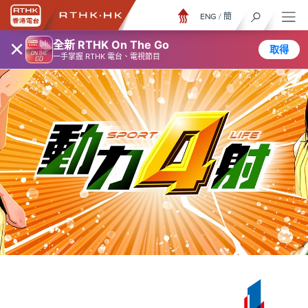
ENG
/
簡
×
全新 RTHK On The Go
取得
一手掌握 RTHK 電台、電視節目