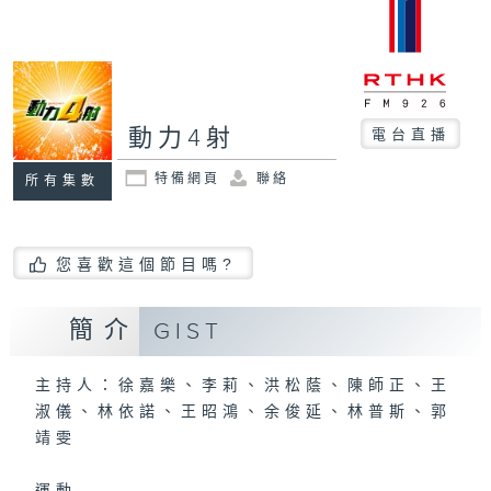
動力4射
電台直播
特備網頁
聯絡
所有集數
您喜歡這個節目嗎?
簡介
GIST
主持人：徐嘉樂、李莉、洪松蔭、陳師正、王
淑儀、林依諾、王昭鴻、余俊延、林普斯、郭
靖雯