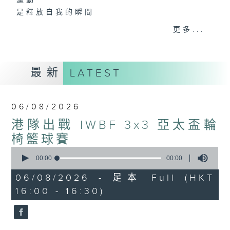
運動
是釋放自我的瞬間
是改變人生的力量
更多...
是影響世界的狂野！
動力4射，逢星期一至五下午4點
最新
LATEST
網羅體育消息、探討運動文化、打開國際視
野、享受運動樂趣！
06/08/2026
港隊出戰 IWBF 3x3 亞太盃輪
椅籃球賽
0
seconds
00:00
00:00
of
0
06/08/2026 - 足本 Full (HKT
seconds
16:00 - 16:30)