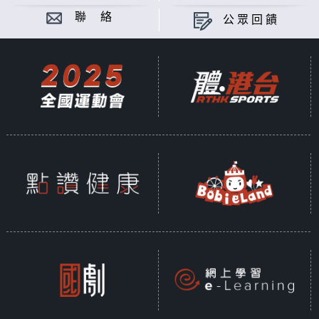
聯 絡
公眾回饋