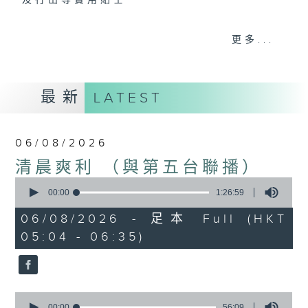
及行山等實用貼士
更多...
清晨爽利之齊齊做早操
最新
LATEST
06/08/2026
清晨爽利 （與第五台聯播）
0
seconds
00:00
1:26:59
of
1
06/08/2026 - 足本 Full (HKT
hour,
05:04 - 06:35)
26
minutes,
59
seconds
0
seconds
00:00
56:09