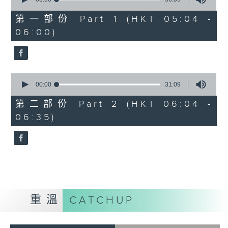
of
56
第一部份 Part 1 (HKT 05:04 -
minutes,
06:00)
9
seconds
0
seconds
00:00
31:09
of
31
第二部份 Part 2 (HKT 06:04 -
minutes,
06:35)
9
seconds
重溫
CATCHUP