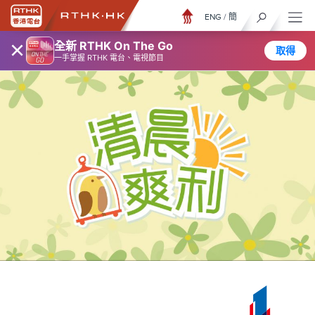
ENG
/
簡
×
全新 RTHK On The Go
取得
一手掌握 RTHK 電台、電視節目