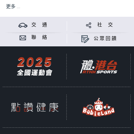
更多 ...
交 通
社 交
聯 絡
公眾回饋