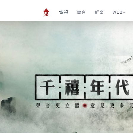
電視
電台
新聞
WEB+