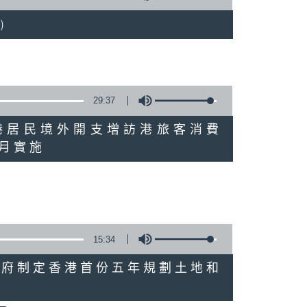
)
29:37
研究指本港居民境外開支增訪港旅客消費
十月實施
15:34
公布對政府制定香港首份五年規劃土地和