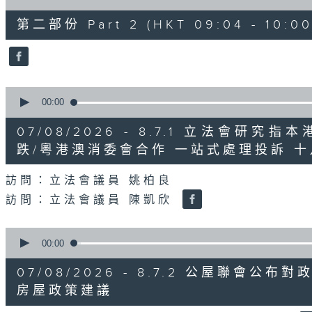
of
47
第二部份 Part 2 (HKT 09:04 - 10:00
minutes,
11
seconds
Volume
90%
0
seconds
00:00
of
29
07/08/2026 - 8.7.1 立法會
minutes,
37
跌/粵港澳消委會合作 一站式處理投訴 
seconds
Volume
90%
訪問：立法會議員 姚柏良
訪問：立法會議員 陳凱欣
0
seconds
00:00
of
15
07/08/2026 - 8.7.2 公屋聯會
minutes,
34
房屋政策建議
seconds
Volume
90%