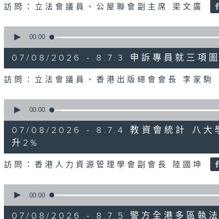
訪問：立法會議員、公屋聯會副主席 梁文廣
0
seconds
00:00
of
7
07/08/2026 - 8.7.3 申訴專員
minutes,
46
seconds
Volume
訪問：立法會議員、香港出版總會會長 李家駒
90%
0
seconds
00:00
of
8
07/08/2026 - 8.7.4 教資會統計
minutes,
25
升2%
seconds
Volume
90%
訪問：香港人力資源管理學會副會長 陸國坤
0
seconds
00:00
of
6
07/08/2026 - 8.7.5 警方全港
minutes,