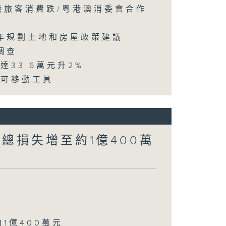
訪港旅客消費跌/粵港澳消委會合作
五年規劃土地和房屋政策建議
調查
達33.6萬元升2%
動可移動工具
涉案總損失增至約1億400萬
約1億400萬元