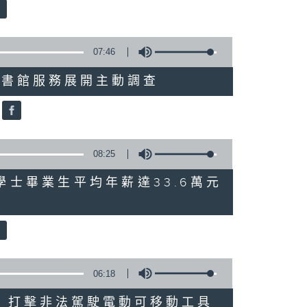
07:46
就三項圖書館服務展開主動調查
08:25
 八大學士畢業生平均年薪達33.6萬元
06:18
多區執法 打擊非法駕駛電動可移動工具