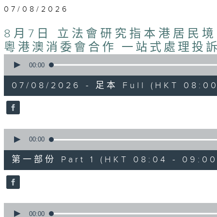
07/08/2026
8月7日 立法會研究指本港居民
粵港澳消委會合作 一站式處理投訴
0
seconds
00:00
of
1
07/08/2026 - 足本 Full (HKT 08:00
hour,
37
minutes,
51
seconds
Volume
90%
0
seconds
00:00
of
50
第一部份 Part 1 (HKT 08:04 - 09:00
minutes,
50
seconds
Volume
90%
0
seconds
00:00