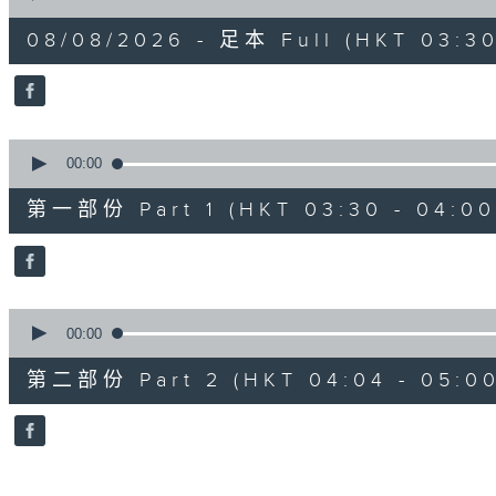
of
1
08/08/2026 - 足本 Full (HKT 03:30
hour,
26
minutes,
0
seconds
Volume
90%
0
seconds
00:00
of
30
第一部份 Part 1 (HKT 03:30 - 04:00
minutes,
0
seconds
Volume
90%
0
seconds
00:00
of
56
第二部份 Part 2 (HKT 04:04 - 05:00
minutes,
9
seconds
Volume
90%