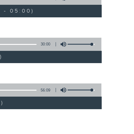
 - 05:00)
30:00
)
56:09
)