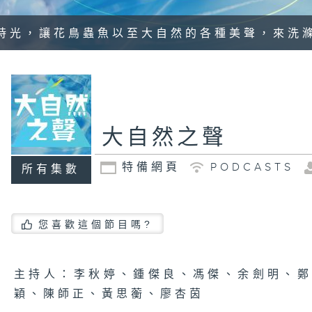
時光，讓花鳥蟲魚以至大自然的各種美聲，來洗
大自然之聲
特備網頁
PODCASTS
所有集數
您喜歡這個節目嗎?
主持人：李秋婷、鍾傑良、馮傑、余劍明、
穎、陳師正、黃思蘅、廖杏茵