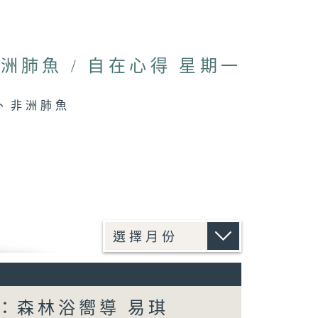
肺魚 / 自在心得 星期一
蟹、非洲肺魚
賓：森林浴嚮導 易琪