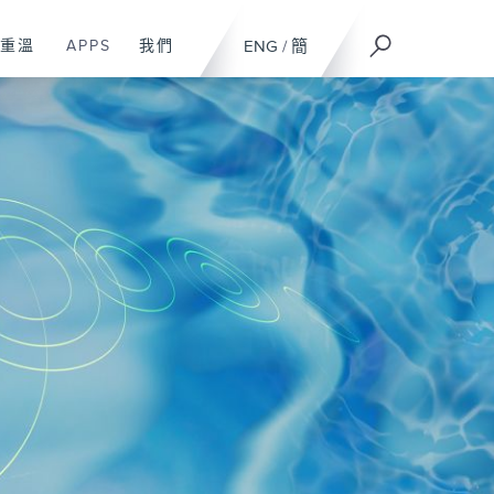
重溫
APPS
我們
ENG
/
簡