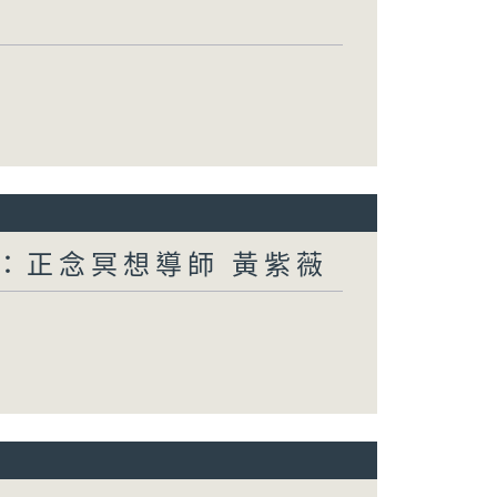
賓：正念冥想導師 黃紫薇