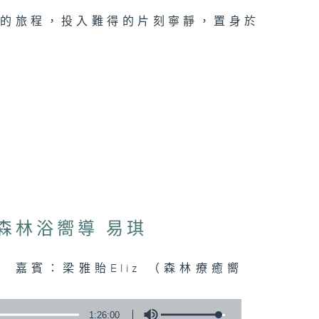
類的旅程，投入難得的片刻寧靜，置身於
：森林浴嚮導 易琪
連結 嘉賓：梁雅貽Eliz （森林療癒嚮
1:26:00