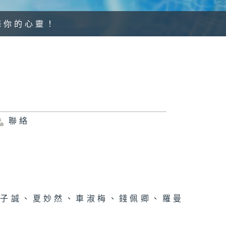
滌你的心靈！
聯絡
鄭子誠、夏妙然、車淑梅、錢佩卿、羅曼