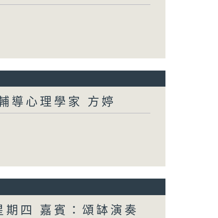
：輔導心理學家 方婷
 星期四 嘉賓：頌缽演奏