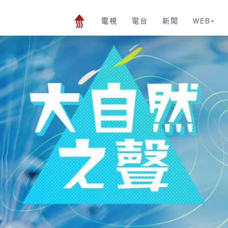
電視
電台
新聞
WEB+