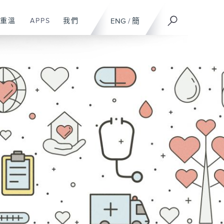
重溫
APPS
我們
ENG
/
簡