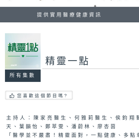
提供實用醫療健康資訊
精靈一點
所有集數
您喜歡這個節目嗎?
主持人：陳家亮醫生、何雅莉醫生、侯鈞翔
天、葉韻怡、鄭萃雯、潘蔚林、廖杏茵
「醫學並不嚴肅！精靈面對，一點健康、多點