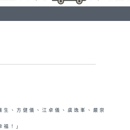
醫生、方健儀、江卓儀、虞逸峯、嚴崇
幸福！」