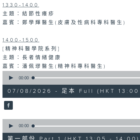
1330-1400
主題：結節性癢疹
嘉賓：鄭學輝醫生(皮膚及性病科專科醫生)
1400-1500
[精神科醫學院系列]
主題：長者情緒健康
嘉賓：潘佩璆醫生(精神科專科醫生)
0
seconds
00:00
of
1
07/08/2026 - 足本 Full (HKT 13:00 
hour,
38
minutes,
6
seconds
Volume
90%
0
seconds
00:00
of
48
第一部份 Part 1 (HKT 13:05 - 14:00)