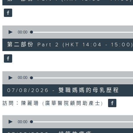
minutes,
50
seconds
Volume
90%
0
seconds
00:00
of
49
第二部份 Part 2 (HKT 14:04 - 15:00
minutes,
26
seconds
Volume
90%
0
seconds
00:00
of
18
07/08/2026 - 雙職媽媽的母乳歷程
minutes,
44
seconds
Volume
訪問：陳麗珊 (廣華醫院顧問助產士)
90%
0
seconds
00:00
of
21