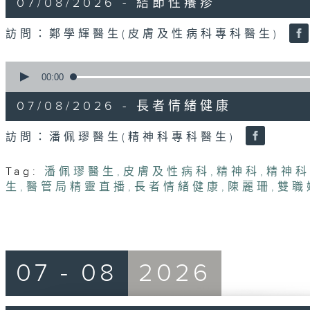
07/08/2026 - 結節性癢疹
minutes,
31
seconds
Volume
訪問：鄭學輝醫生(皮膚及性病科專科醫生)
90%
0
seconds
00:00
of
49
07/08/2026 - 長者情緒健康
minutes,
22
seconds
Volume
訪問：潘佩璆醫生(精神科專科醫生)
90%
Tag:
潘佩璆醫生
,
皮膚及性病科
,
精神科
,
精神科
生
,
醫管局精靈直播
,
長者情緒健康
,
陳麗珊
,
雙職
07 - 08
2026