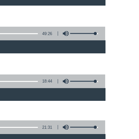
49:26
)
18:44
21:31