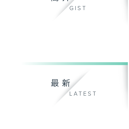
GIST
最新
LATEST