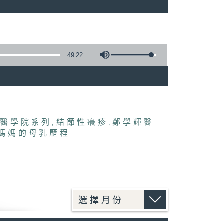
49:22
醫學院系列
,
結節性癢疹
,
鄭學輝醫
媽媽的母乳歷程