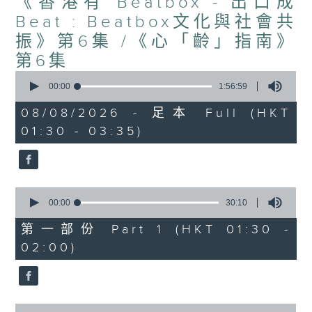
《香港有 Beatbox - 出口成
Beat : Beatbox文化與社會共
振》第6集 /《心「齡」指南》
第6集
0
seconds
00:00
1:56:59
of
1
08/08/2026 - 足本 Full (HKT
hour,
01:30 - 03:35)
56
minutes,
59
seconds
0
seconds
00:00
30:10
of
30
第一部份 Part 1 (HKT 01:30 -
minutes,
02:00)
10
seconds
0