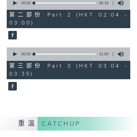
seconds
00:00
56:19
of
56
第二部份 Part 2 (HKT 02:04 -
minutes,
03:00)
19
seconds
0
seconds
00:00
31:09
of
31
第三部份 Part 3 (HKT 03:04 -
minutes,
03:35)
9
seconds
重溫
CATCHUP