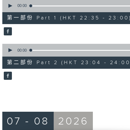
0
seconds
00:00
of
21
第一部份 Part 1 (HKT 22:35 - 23:00
minutes,
0
seconds
Volume
90%
0
seconds
00:00
of
48
第二部份 Part 2 (HKT 23:04 - 24:00
minutes,
33
seconds
Volume
90%
07 - 08
2026