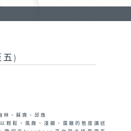
五)
海林、蘇奭、邱逸
》以輕鬆、風趣、淺顯、廣雜的態度講述