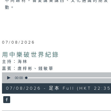
不同題材。喜愛講東講西、文化通識的朋友，歡
動。
07/08/2026
用中樂破世界紀錄
主持：海林
嘉賓：唐梓彬、錢敏華
0
seconds
00:00
of
1
07/08/2026 - 足本 Full (HKT 22:35
hour,
9
minutes,
23
seconds
Volume
90%