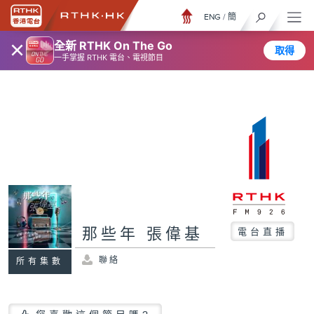
ENG
/
簡
×
全新 RTHK On The Go
取得
一手掌握 RTHK 電台、電視節目
那些年 張偉基
電台直播
聯絡
所有集數