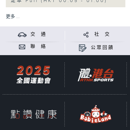
足本 Full (HKT 00:05 - 01:00)
更多 ...
交 通
社 交
聯 絡
公眾回饋