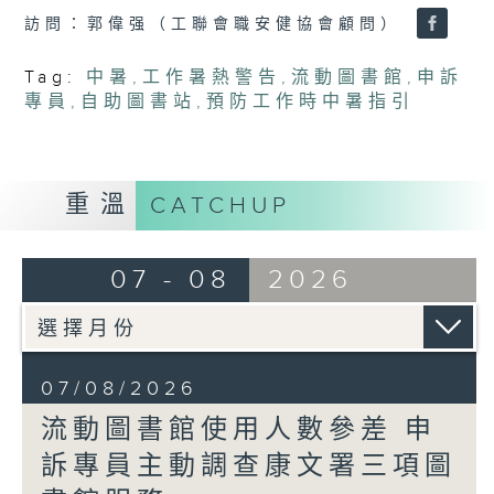
訪問：郭偉强（工聯會職安健協會顧問）
Tag:
中暑
,
工作暑熱警告
,
流動圖書館
,
申訴
專員
,
自助圖書站
,
預防工作時中暑指引
重溫
CATCHUP
07 - 08
2026
07/08/2026
流動圖書館使用人數參差 申
訴專員主動調查康文署三項圖