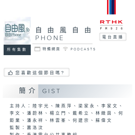
自由風自由
PHONE
電台直播
特備網頁
PODCASTS
所有集數
您喜歡這個節目嗎?
簡介
GIST
主持人：陸宇光、陳燕萍、梁家永、李家文、
李文、潘蔚林、楊立門、戴希立、林緻茵、何
鉅業、潘永祥、林雲峯、何建宗、蘇偉文
監製：蕭洛汶