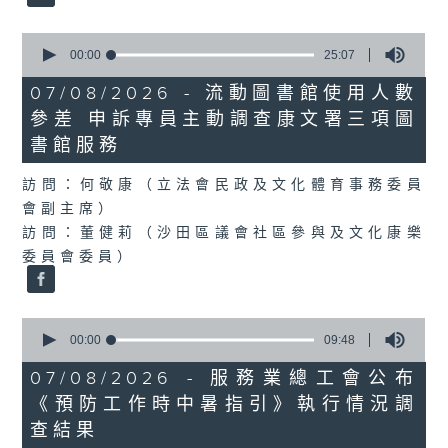
0
seconds
00:00
25:07
of
25
07/08/2026 - 流動圖書館使用人數
minutes,
參差 申訴專員主動調查康文署三項圖
7
seconds
書館服務
訪問：何敬康（立法會民政及文化體育事務委員
會副主席）
訪問：董健莉（沙田區議會社區參與及文化康樂
委員會委員）
0
seconds
00:00
09:48
of
9
07/08/2026 - 服務業總工會公布
minutes,
《預防工作時中暑指引》執行情況調
48
seconds
查結果