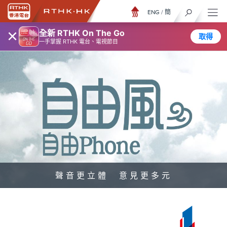
ENG
/
簡
×
全新 RTHK On The Go
取得
一手掌握 RTHK 電台、電視節目
聲音更立體 意見更多元