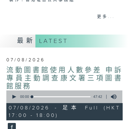
製作：香港電台公共事務組
聲音更立體 意見更多元
更多...
1872311 始終如一
製作：
香港電台公共事務組
最新
LATEST
讚好Like「
RTHK 香港電台公共事務組
」
Facebook專頁
07/08/2026
流動圖書館使用人數參差 申訴
專員主動調查康文署三項圖書
館服務
0
seconds
00:00
47:42
of
47
07/08/2026 - 足本 Full (HKT
minutes,
17:00 - 18:00)
42
seconds