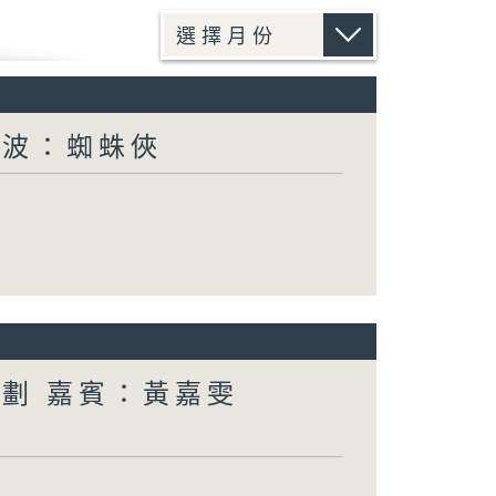
電波：蜘蛛俠
計劃 嘉賓：黃嘉雯