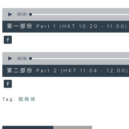
seconds
Volume
90%
0
seconds
00:00
of
38
第一部份 Part 1 (HKT 10:20 - 11:00)
minutes,
30
seconds
Volume
90%
0
seconds
00:00
of
49
第二部份 Part 2 (HKT 11:04 - 12:00)
minutes,
44
seconds
Volume
90%
Tag:
蜘蛛俠