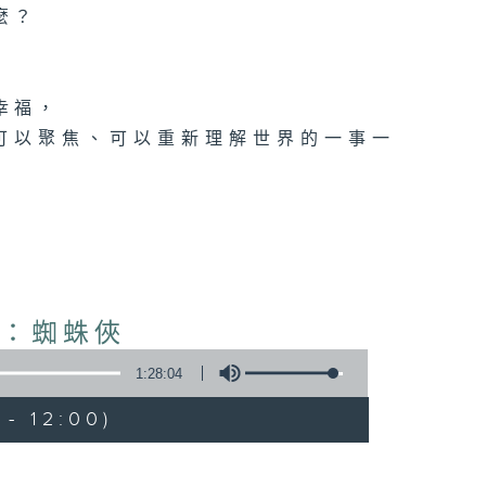
麼？
幸福，
可以聚焦、可以重新理解世界的一事一
波：蜘蛛俠
1:28:04
- 12:00)