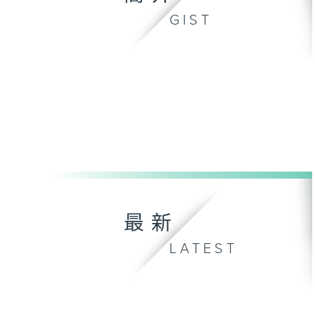
GIST
最新
LATEST