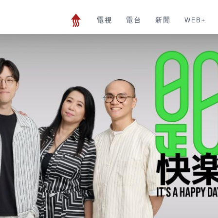
電視
電台
新聞
WEB+