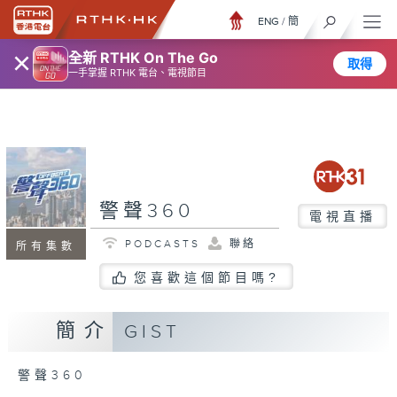
ENG
/
簡
×
全新 RTHK On The Go
取得
一手掌握 RTHK 電台、電視節目
警聲360
電視直播
PODCASTS
聯絡
所有集數
您喜歡這個節目嗎?
簡介
GIST
警聲360