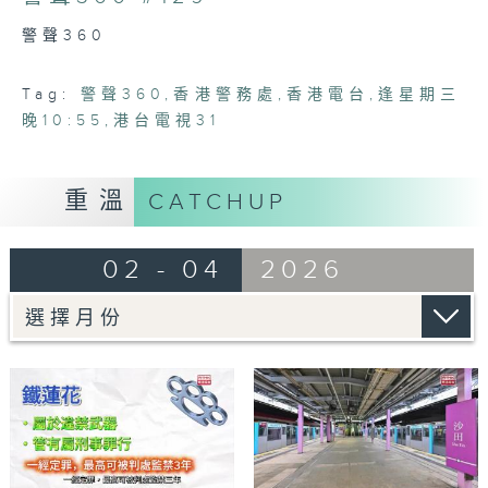
6
minutes,
警聲360
7
seconds
Tag:
警聲360
,
香港警務處
,
香港電台
,
逢星期三
晚10:55
,
港台電視31
重溫
CATCHUP
02 - 04
2026