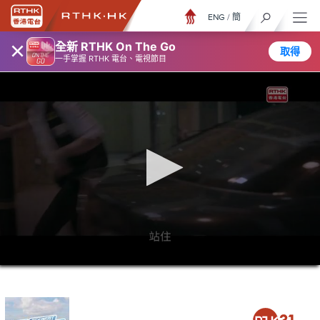
ENG
/
簡
×
全新 RTHK On The Go
取得
一手掌握 RTHK 電台、電視節目
0
seconds
of
6
minutes,
7