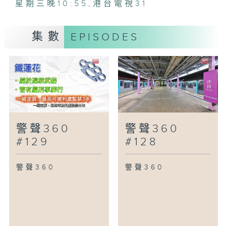
星期三晚10:55
,
港台電視31
集數
EPISODES
警聲360
警聲360
#129
#128
警聲360
警聲360