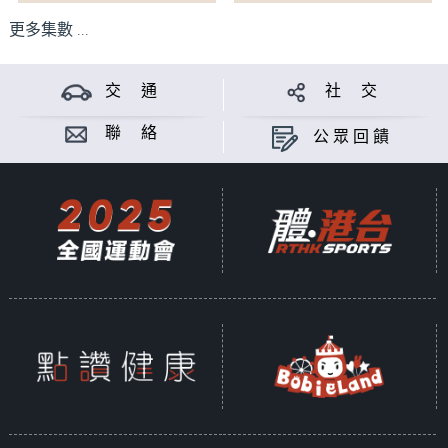
更多集數 ...
交 通
社 交
聯 絡
公眾回饋