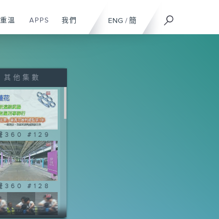
重溫
APPS
我們
ENG
/
簡
其他集數
360 #129
360 #128