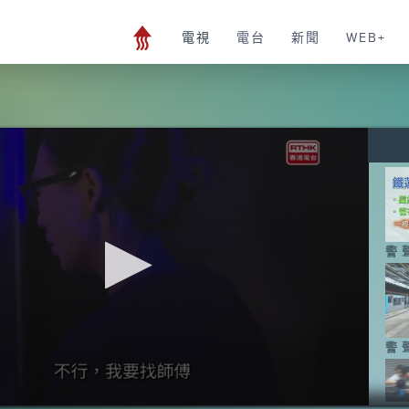
電視
電台
新聞
WEB+
警聲
警聲