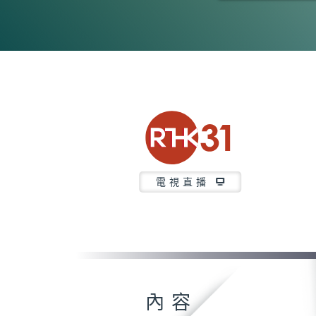
0
seconds
of
6
minutes,
7
seconds
Volume
90%
電視直播
內容