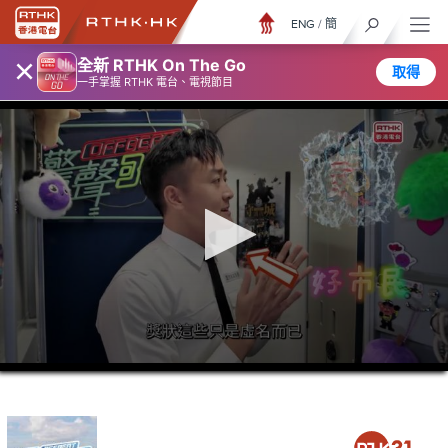
ENG
/
簡
×
全新 RTHK On The Go
取得
一手掌握 RTHK 電台、電視節目
0
seconds
of
6
minutes,
7