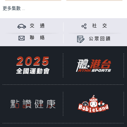
更多集數 ...
交 通
社 交
聯 絡
公眾回饋