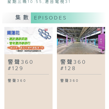
星期三晚10:55
,
港台電視31
集數
EPISODES
警聲360
警聲360
#129
#128
警聲360
警聲360