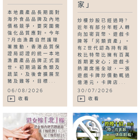
家」
本地農產品長期面對
海外食品品牌及內地
炒樓炒股已經過時?
價格競爭，要突圍需
近年有部分年輕人轉
強化品質應對。今年
向加密貨幣、遊戲卡
7月由漁農自然護理
牌等「另類資產」。
署推動，香港品質保
有Z世代認為持有兩
證局認證的統一本地
枚比特幣比擁有百萬
漁農產品品牌正式面
首期更安心；遊戲卡
世。初期涵蓋魚類及
熱潮席捲全球，一張
蔬菜，及後會擴展至
遊戲卡牌炒價動輒過
豬及雞等，目標...
億港元，卡牌店...
06/08/2026
30/07/2026
收看
收看