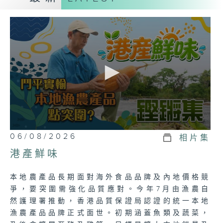
0
06/08/2026
相片集
seconds
of
港產鮮味
23
minutes,
7
本地農產品長期面對海外食品品牌及內地價格競
seconds
爭，要突圍需強化品質應對。今年7月由漁農自
然護理署推動，香港品質保證局認證的統一本地
漁農產品品牌正式面世。初期涵蓋魚類及蔬菜，