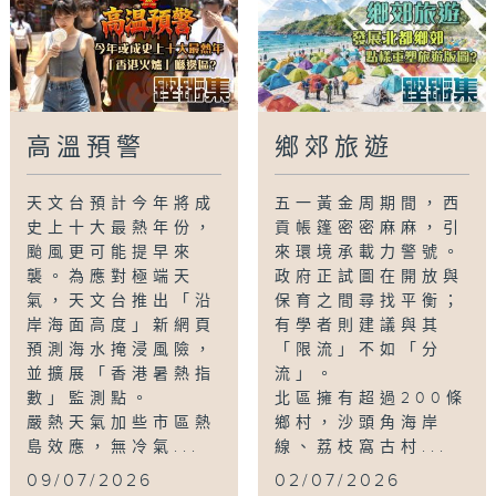
高溫預警
鄉郊旅遊
天文台預計今年將成
五一黃金周期間，西
史上十大最熱年份，
貢帳篷密密麻麻，引
颱風更可能提早來
來環境承載力警號。
襲。為應對極端天
政府正試圖在開放與
氣，天文台推出「沿
保育之間尋找平衡；
岸海面高度」新網頁
有學者則建議與其
預測海水掩浸風險，
「限流」不如「分
並擴展「香港暑熱指
流」。
數」監測點。
北區擁有超過200條
嚴熱天氣加些市區熱
鄉村，沙頭角海岸
島效應，無冷氣...
線、荔枝窩古村...
09/07/2026
02/07/2026