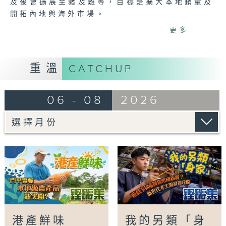
及後會擴展至豬及雞等，目標是擴大本地銷量及
開拓內地與海外市場。
本地農戶等能否把握品牌機遇，開創新出路？本
更多...
集探討「港產鮮味」的未來。
Tag:
香港品質保證局
,
食品安全
,
食物認證
,
香港
重溫
CATCHUP
農產品
,
鏗鏘集
06 - 08
2026
港產鮮味
我的另類「身