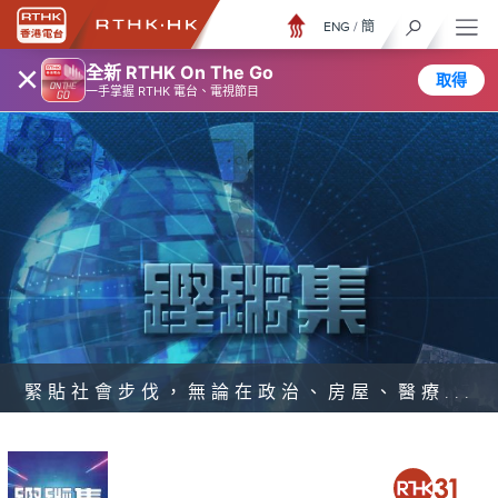
ENG
/
簡
×
全新 RTHK On The Go
取得
一手掌握 RTHK 電台、電視節目
緊貼社會步伐，無論在政治、房屋、醫療...