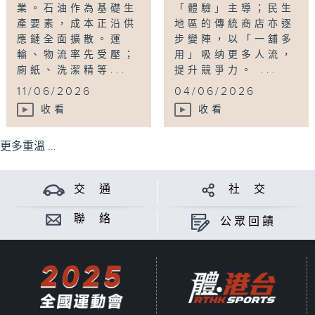
業。石油作為基礎生
「體驗」主導；民生
產要素，成本正沿供
地區的傳統商店亦逐
應鏈全面擴散。運
步變陣，以「一舖多
輸、物流率先受壓；
用」吸纳更多人流，
廁紙、洗潔精等...
提升競爭力。 ...
11/06/2026
04/06/2026
收看
收看
更多重溫 ...
交 通
社 交
聯 絡
公眾回饋