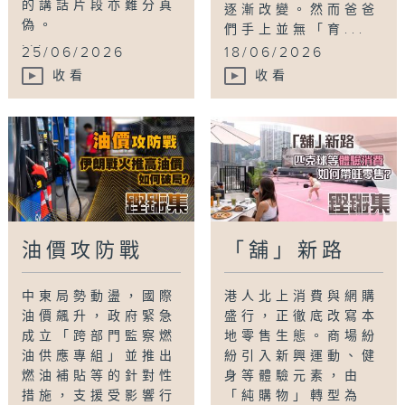
的講話片段亦難分真
逐漸改變。然而爸爸
偽。
們手上並無「育...
...
25/06/2026
18/06/2026
收看
收看
油價攻防戰
「舖」新路
中東局勢動盪，國際
港人北上消費與網購
油價飆升，政府緊急
盛行，正徹底改寫本
成立「跨部門監察燃
地零售生態。商場紛
油供應專組」並推出
紛引入新興運動、健
燃油補貼等的針對性
身等體驗元素，由
措施，支援受影響行
「純購物」轉型為