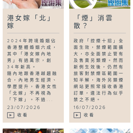
港女嫁「北」
「煙」消雲
嫁
散？
2024年跨境婚姻佔
政府「控煙十招」全
香港整體婚姻六成，
面生效，禁煙範圍擴
其中「港女嫁內地
大，亦全面禁止管有
男」有過萬宗，創
及售賣另類煙。然而
34年新高。
新例生效後，仍然有
隨內地跟香港越趨融
旅客對禁煙區範圍一
合，內地男生經濟、
知半解，海外另類煙
學歷提升，香港女性
網站更照常接收香港
「北嫁」不再視為
訂單，違法行為似乎
「下嫁」。不過...
禁之不絕。
...
23/07/2026
16/07/2026
收看
收看