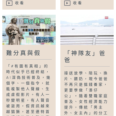
收看
收看
難分真與假
「神隊友」爸
爸
「#有圖有真相」的
時代似乎已經終結，
接送放學、陪玩、換
AI深偽技術普及，幾
片、餵奶，現今爸爸
個字、一個指令，就
不再只是搵錢養家，
能複製他人聲線、生
更要學做「湊仔
成虛假影片。有人一
公」。隨着雙職家庭
秒變明星，有人聲音
普及、女性經濟能力
被盜用，假資訊越來
提升，傳統「男主
越猖獗，甚至連特首
外、女主內」的分工