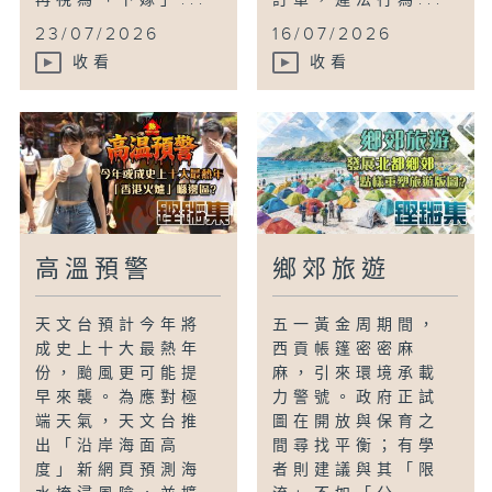
再視為「下嫁」...
訂單，違法行為...
23/07/2026
16/07/2026
收看
收看
高溫預警
鄉郊旅遊
天文台預計今年將
五一黃金周期間，
成史上十大最熱年
西貢帳篷密密麻
份，颱風更可能提
麻，引來環境承載
早來襲。為應對極
力警號。政府正試
端天氣，天文台推
圖在開放與保育之
出「沿岸海面高
間尋找平衡；有學
度」新網頁預測海
者則建議與其「限