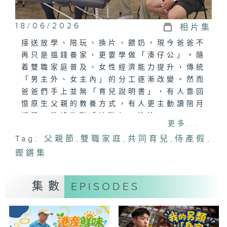
18/06/2026
相片集
接送放學、陪玩、換片、餵奶，現今爸爸不
再只是搵錢養家，更要學做「湊仔公」。隨
着雙職家庭普及、女性經濟能力提升，傳統
「男主外、女主內」的分工逐漸改變。然而
爸爸們手上並無「育兒說明書」，有人靠回
憶原生父親的教養方式，有人更主動讀陪月
課程，希望做到「神隊友」爸爸。
更多...
本集將走訪幾位「湊仔公」，記錄他們在跌
Tag:
父親節
,
雙職家庭
,
共同育兒
,
侍產假
,
撞中學習的真實故事，探討現代爸爸如何重
鏗鏘集
新定義父親這個角色。
集數
EPISODES