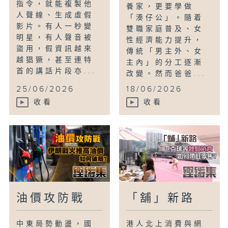
指令，就能複製他
養家，更要學做
人聲線、生成虛假
「湊仔公」。隨着
影片。有人一秒變
雙職家庭普及、女
明星，有人聲音被
性經濟能力提升，
盜用，假資訊越來
傳統「男主外、女
越猖獗，甚至連特
主內」的分工逐漸
首的講話片段亦...
改變。然而爸爸...
25/06/2026
18/06/2026
收看
收看
油價攻防戰
「舖」新路
中東局勢動盪，國
港人北上消費與網