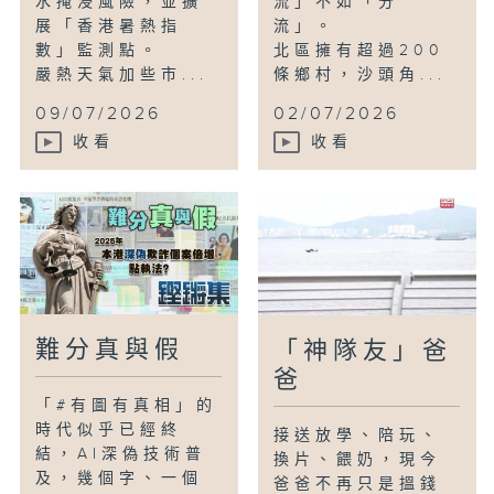
水掩浸風險，並擴
流」不如「分
展「香港暑熱指
流」。
數」監測點。
北區擁有超過200
嚴熱天氣加些市...
條鄉村，沙頭角...
09/07/2026
02/07/2026
收看
收看
難分真與假
「神隊友」爸
爸
「#有圖有真相」的
時代似乎已經終
接送放學、陪玩、
結，AI深偽技術普
換片、餵奶，現今
及，幾個字、一個
爸爸不再只是搵錢