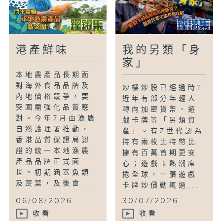
港產鮮味
我的另類「身
家」
本地農產品長期面
對海外食品品牌及
炒樓炒股已經過時?
內地價格競爭，要
近年有部分年輕人
突圍需強化品質應
轉向加密貨幣、遊
對。今年7月由漁農
戲卡牌等「另類資
自然護理署推動，
產」。有Z世代認為
香港品質保證局認
持有兩枚比特幣比
證的統一本地漁農
擁有百萬首期更安
產品品牌正式面
心；遊戲卡熱潮席
世。初期涵蓋魚類
捲全球，一張遊戲
及蔬菜，及後會...
卡牌炒價動輒過...
06/08/2026
30/07/2026
收看
收看