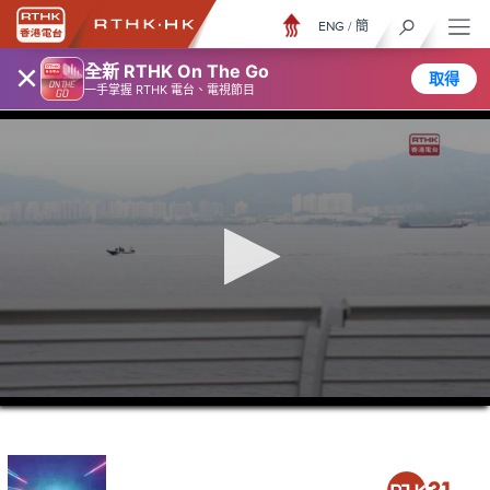
ENG
/
簡
×
全新 RTHK On The Go
取得
一手掌握 RTHK 電台、電視節目
0
seconds
of
23
minutes,
6