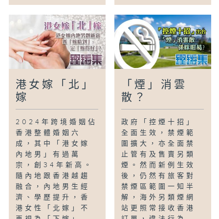
港女嫁「北」
「煙」消雲
嫁
散？
2024年跨境婚姻佔
政府「控煙十招」
香港整體婚姻六
全面生效，禁煙範
成，其中「港女嫁
圍擴大，亦全面禁
內地男」有過萬
止管有及售賣另類
宗，創34年新高。
煙。然而新例生效
隨內地跟香港越趨
後，仍然有旅客對
融合，內地男生經
禁煙區範圍一知半
濟、學歷提升，香
解，海外另類煙網
港女性「北嫁」不
站更照常接收香港