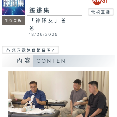
seconds
鏗鏘集
電視直播
「神隊友」爸
所有集數
爸
18/06/2026
您喜歡這個節目嗎?
內容
CONTENT