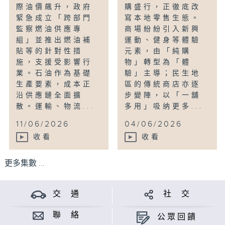
際油價飆升，政府
購盛行，正徹底改
緊急成立「跨部門
寫本地零售生態。
監察燃油供應專
商場紛紛引入新興
組」並推出燃油補
運動、健身等體驗
貼等的針對性措
元素，由「純購
施，支援受影響行
物」轉型為「體
業。石油作為基礎
驗」主導；民生地
生產要素，成本正
區的傳統商店亦逐
沿供應鏈全面擴
步變陣，以「一舖
散。運輸、物流...
多用」吸纳更多...
11/06/2026
04/06/2026
收看
收看
更多集數 ...
交 通
社 交
聯 絡
公眾回饋