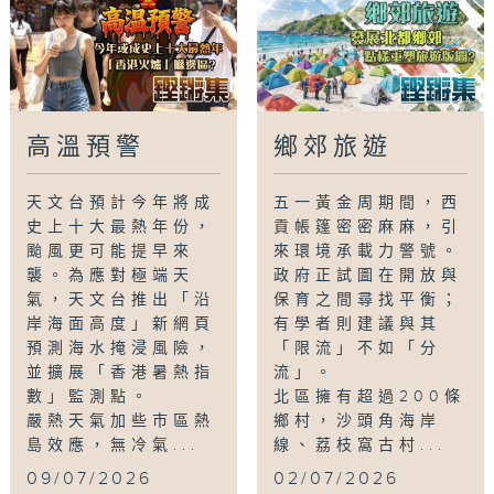
高溫預警
鄉郊旅遊
天文台預計今年將成
五一黃金周期間，西
史上十大最熱年份，
貢帳篷密密麻麻，引
颱風更可能提早來
來環境承載力警號。
襲。為應對極端天
政府正試圖在開放與
氣，天文台推出「沿
保育之間尋找平衡；
岸海面高度」新網頁
有學者則建議與其
預測海水掩浸風險，
「限流」不如「分
並擴展「香港暑熱指
流」。
數」監測點。
北區擁有超過200條
嚴熱天氣加些市區熱
鄉村，沙頭角海岸
島效應，無冷氣...
線、荔枝窩古村...
09/07/2026
02/07/2026