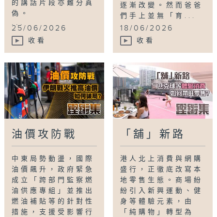
的講話片段亦難分真
逐漸改變。然而爸爸
偽。
們手上並無「育...
...
25/06/2026
18/06/2026
收看
收看
油價攻防戰
「舖」新路
中東局勢動盪，國際
港人北上消費與網購
油價飆升，政府緊急
盛行，正徹底改寫本
成立「跨部門監察燃
地零售生態。商場紛
油供應專組」並推出
紛引入新興運動、健
燃油補貼等的針對性
身等體驗元素，由
措施，支援受影響行
「純購物」轉型為