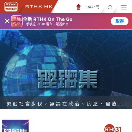
ENG
/
簡
×
全新 RTHK On The Go
取得
一手掌握 RTHK 電台、電視節目
緊貼社會步伐，無論在政治、房屋、醫療...