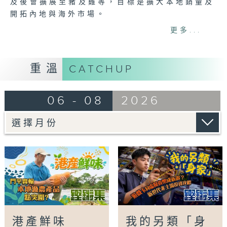
及後會擴展至豬及雞等，目標是擴大本地銷量及
開拓內地與海外市場。
本地農戶等能否把握品牌機遇，開創新出路？本
更多...
集探討「港產鮮味」的未來。
Tag:
香港品質保證局
,
食品安全
,
食物認證
,
香港
重溫
CATCHUP
農產品
,
鏗鏘集
06 - 08
2026
港產鮮味
我的另類「身