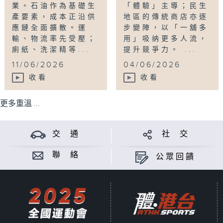
業。石油作為基礎生
「體驗」主導；民生
產要素，成本正沿供
地區的傳統商店亦逐
應鏈全面擴散。運
步變陣，以「一舖多
輸、物流率先受壓；
用」吸纳更多人流，
廁紙、洗潔精等...
提升競爭力。 ...
11/06/2026
04/06/2026
收看
收看
更多重溫 ...
交 通
社 交
聯 絡
公眾回饋