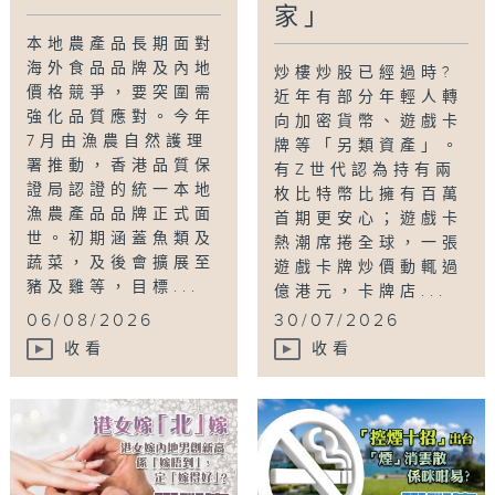
家」
本地農產品長期面對
海外食品品牌及內地
炒樓炒股已經過時?
價格競爭，要突圍需
近年有部分年輕人轉
強化品質應對。今年
向加密貨幣、遊戲卡
7月由漁農自然護理
牌等「另類資產」。
署推動，香港品質保
有Z世代認為持有兩
證局認證的統一本地
枚比特幣比擁有百萬
漁農產品品牌正式面
首期更安心；遊戲卡
世。初期涵蓋魚類及
熱潮席捲全球，一張
蔬菜，及後會擴展至
遊戲卡牌炒價動輒過
豬及雞等，目標...
億港元，卡牌店...
06/08/2026
30/07/2026
收看
收看