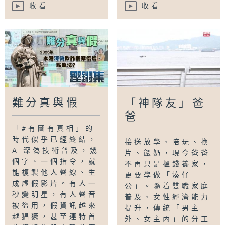
收看
收看
難分真與假
「神隊友」爸
爸
「#有圖有真相」的
時代似乎已經終結，
接送放學、陪玩、換
AI深偽技術普及，幾
片、餵奶，現今爸爸
個字、一個指令，就
不再只是搵錢養家，
能複製他人聲線、生
更要學做「湊仔
成虛假影片。有人一
公」。隨着雙職家庭
秒變明星，有人聲音
普及、女性經濟能力
被盜用，假資訊越來
提升，傳統「男主
越猖獗，甚至連特首
外、女主內」的分工