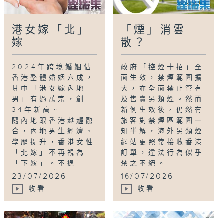
港女嫁「北」
「煙」消雲
嫁
散？
2024年跨境婚姻佔
政府「控煙十招」全
香港整體婚姻六成，
面生效，禁煙範圍擴
其中「港女嫁內地
大，亦全面禁止管有
男」有過萬宗，創
及售賣另類煙。然而
34年新高。
新例生效後，仍然有
隨內地跟香港越趨融
旅客對禁煙區範圍一
合，內地男生經濟、
知半解，海外另類煙
學歷提升，香港女性
網站更照常接收香港
「北嫁」不再視為
訂單，違法行為似乎
「下嫁」。不過...
禁之不絕。
...
23/07/2026
16/07/2026
收看
收看