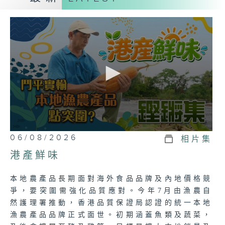
0
06/08/2026
相片集
seconds
of
港產鮮味
23
minutes,
7
本地農產品長期面對海外食品品牌及內地價格競
seconds
爭，要突圍需強化品質應對。今年7月由漁農自
然護理署推動，香港品質保證局認證的統一本地
漁農產品品牌正式面世。初期涵蓋魚類及蔬菜，