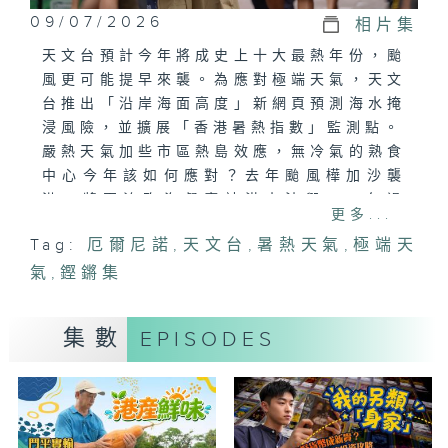
09/07/2026
相片集
天文台預計今年將成史上十大最熱年份，颱
風更可能提早來襲。為應對極端天氣，天文
台推出「沿岸海面高度」新網頁預測海水掩
浸風險，並擴展「香港暑熱指數」監測點。
嚴熱天氣加些市區熱島效應，無冷氣的熟食
中心今年該如何應對？去年颱風樺加沙襲
港，將軍澳臨海餐廳被洪水沖毀，一年過
更多...
去，他們準備好迎接新一輪風暴了嗎？本集
Tag:
厄爾尼諾
,
天文台
,
暑熱天氣
,
極端天
將走訪受災商戶、農民、以及氣象專家等，
氣
探討在升溫與風暴夾擊下，城市硬件與軟件
,
鏗鏘集
是否追得上氣候變化的步伐。
集數
EPISODES