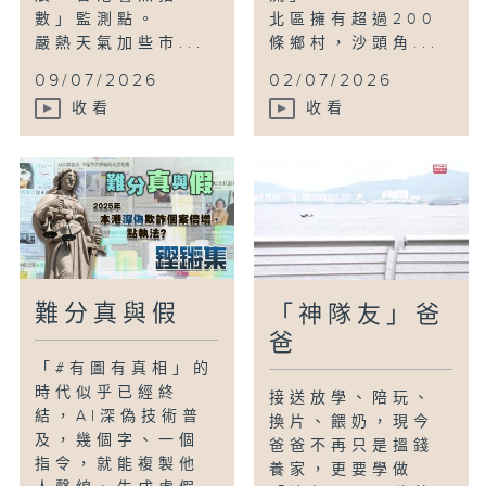
數」監測點。
北區擁有超過200
嚴熱天氣加些市...
條鄉村，沙頭角...
09/07/2026
02/07/2026
收看
收看
難分真與假
「神隊友」爸
爸
「#有圖有真相」的
時代似乎已經終
接送放學、陪玩、
結，AI深偽技術普
換片、餵奶，現今
及，幾個字、一個
爸爸不再只是搵錢
指令，就能複製他
養家，更要學做