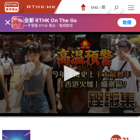
ENG
/
簡
×
全新 RTHK On The Go
取得
一手掌握 RTHK 電台、電視節目
0
seconds
of
22
minutes,
42