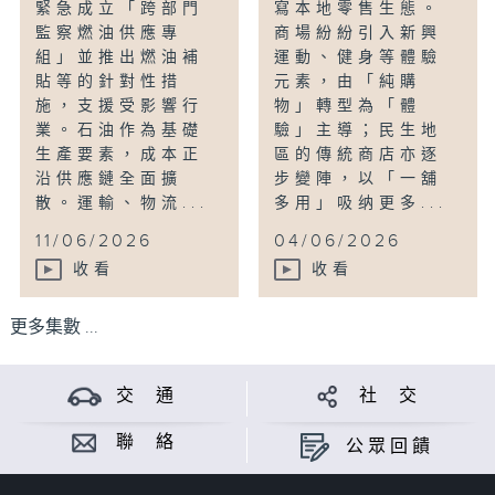
緊急成立「跨部門
寫本地零售生態。
監察燃油供應專
商場紛紛引入新興
組」並推出燃油補
運動、健身等體驗
貼等的針對性措
元素，由「純購
施，支援受影響行
物」轉型為「體
業。石油作為基礎
驗」主導；民生地
生產要素，成本正
區的傳統商店亦逐
沿供應鏈全面擴
步變陣，以「一舖
散。運輸、物流...
多用」吸纳更多...
11/06/2026
04/06/2026
收看
收看
更多集數 ...
交 通
社 交
聯 絡
公眾回饋