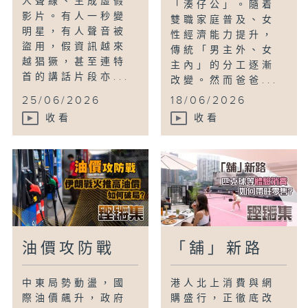
人聲線、生成虛假
「湊仔公」。隨着
影片。有人一秒變
雙職家庭普及、女
明星，有人聲音被
性經濟能力提升，
盜用，假資訊越來
傳統「男主外、女
越猖獗，甚至連特
主內」的分工逐漸
首的講話片段亦...
改變。然而爸爸...
25/06/2026
18/06/2026
收看
收看
油價攻防戰
「舖」新路
中東局勢動盪，國
港人北上消費與網
際油價飆升，政府
購盛行，正徹底改