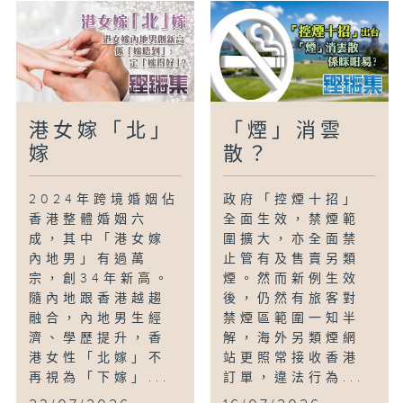
港女嫁「北」
「煙」消雲
嫁
散？
2024年跨境婚姻佔
政府「控煙十招」
香港整體婚姻六
全面生效，禁煙範
成，其中「港女嫁
圍擴大，亦全面禁
內地男」有過萬
止管有及售賣另類
宗，創34年新高。
煙。然而新例生效
隨內地跟香港越趨
後，仍然有旅客對
融合，內地男生經
禁煙區範圍一知半
濟、學歷提升，香
解，海外另類煙網
港女性「北嫁」不
站更照常接收香港
再視為「下嫁」...
訂單，違法行為...