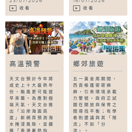
23/07/2026
16/07/2026
收看
收看
高溫預警
鄉郊旅遊
天文台預計今年將
五一黃金周期間，
成史上十大最熱年
西貢帳篷密密麻
份，颱風更可能提
麻，引來環境承載
早來襲。為應對極
力警號。政府正試
端天氣，天文台推
圖在開放與保育之
出「沿岸海面高
間尋找平衡；有學
度」新網頁預測海
者則建議與其「限
水掩浸風險，並擴
流」不如「分
展「香港暑熱指
流」。