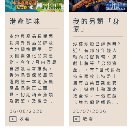
港產鮮味
我的另類「身
家」
本地農產品長期面
對海外食品品牌及
炒樓炒股已經過時?
內地價格競爭，要
近年有部分年輕人
突圍需強化品質應
轉向加密貨幣、遊
對。今年7月由漁農
戲卡牌等「另類資
自然護理署推動，
產」。有Z世代認為
香港品質保證局認
持有兩枚比特幣比
證的統一本地漁農
擁有百萬首期更安
產品品牌正式面
心；遊戲卡熱潮席
世。初期涵蓋魚類
捲全球，一張遊戲
及蔬菜，及後會...
卡牌炒價動輒過...
06/08/2026
30/07/2026
收看
收看