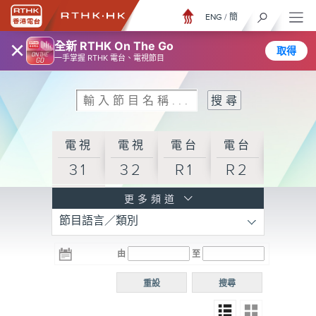
ENG
/
簡
×
全新 RTHK On The Go
取得
一手掌握 RTHK 電台、電視節目
電視
電視
電台
電台
31
32
R1
R2
電台
更多頻道
節目語言／類別
R3
電台
電台
電台
由
至
普通
R4
R5
話台
重設
搜尋