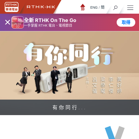
ENG
/
簡
×
全新 RTHK On The Go
取得
一手掌握 RTHK 電台、電視節目
有你同行...