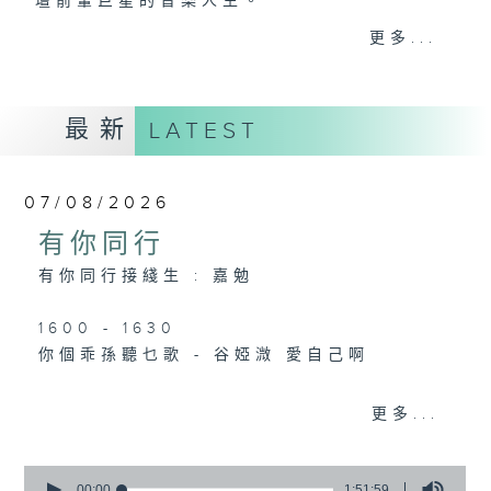
壇前輩巨星的音樂人生。
逢星期三：《有你有健康》有醫生帶給你健康
更多...
資訊。
逢星期四：《金句王》既幽默又啜核。
逢星期五：《你個乖孫聽乜歌》邀請新進歌手
最新
LATEST
介紹新音樂作品，助聽眾了解流行音樂。
李仁傑主持星期一和二，梁學曦主持星期三，
07/08/2026
呂文儀主持星期四，黃好婷主持星期五。
有你同行
有你同行接綫生 : 嘉勉
1600 - 1630
你個乖孫聽乜歌 - 谷婭溦 愛自己啊
更多...
1630 - 1750 接聽聽眾電話時段
請致電 1872312
0
seconds
00:00
1:51:59