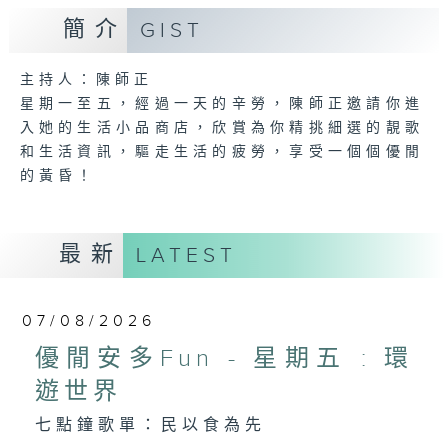
簡介
GIST
主持人：陳師正
星期一至五，經過一天的辛勞，陳師正邀請你進
入她的生活小品商店，欣賞為你精挑細選的靚歌
和生活資訊，驅走生活的疲勞，享受一個個優閒
的黃昏！
最新
LATEST
07/08/2026
優閒安多Fun - 星期五 : 環
遊世界
七點鐘歌單：民以食為先