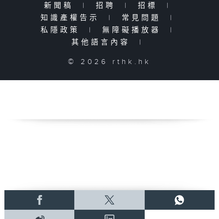
新聞稿
|
招聘
|
招標
|
知識產權告示
|
常見問題
|
私隱政策
|
無障礙播放器
|
其他語言內容
|
© 2026 rthk.hk