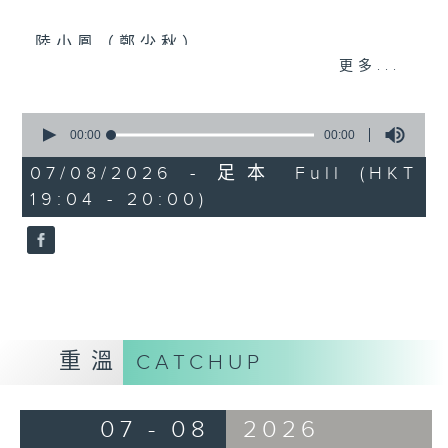
陸小鳳（鄭少秋）
更多...
佛跳牆（許冠傑）
义燒包（徐小鳳）
0
seconds
00:00
00:00
雲吞麵
of
0
07/08/2026 - 足本 Full (HKT
Mamma Mia 美味天王
seconds
19:04 - 20:00)
沈殿霞/歐陽振華/關詠荷/秦沛/宣萱/張
可頣
雲吞（鄧小巧）
還是會寂寞（陳綺貞）
環遊世界：即將消失的8大世界美景(2)
重溫
CATCHUP
07 - 08
2026