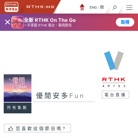
ENG
/
簡
×
全新 RTHK On The Go
取得
一手掌握 RTHK 電台、電視節目
優閒安多Fun
電台直播
所有集數
您喜歡這個節目嗎?