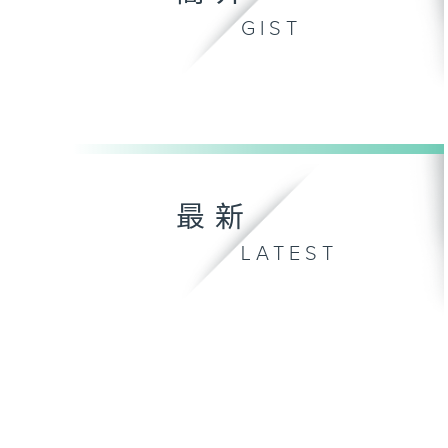
GIST
最新
LATEST