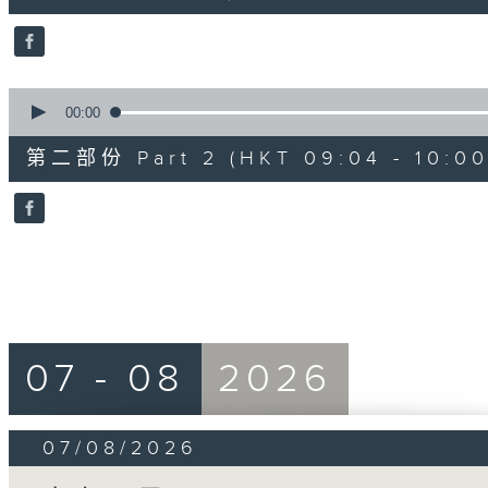
0
seconds
Volume
90%
0
seconds
00:00
of
56
第二部份 Part 2 (HKT 09:04 - 10:00
minutes,
9
seconds
Volume
90%
07 - 08
2026
07/08/2026