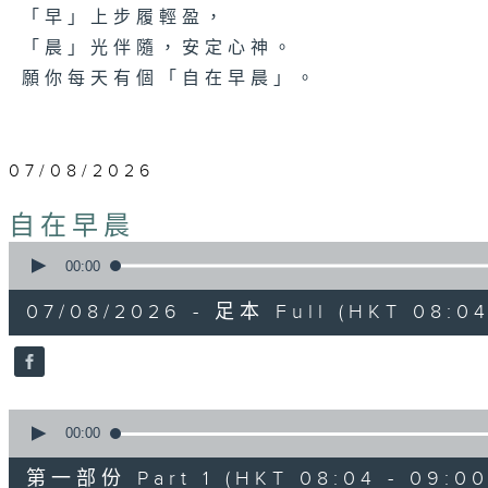
「早」上步履輕盈，
「晨」光伴隨，安定心神。
願你每天有個「自在早晨」。
07/08/2026
自在早晨
0
seconds
00:00
of
1
07/08/2026 - 足本 Full (HKT 08:04
hour,
51
minutes,
59
seconds
Volume
90%
0
seconds
00:00
of
56
第一部份 Part 1 (HKT 08:04 - 09:00
minutes,