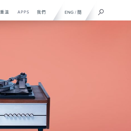
重溫
APPS
我們
ENG
/
簡