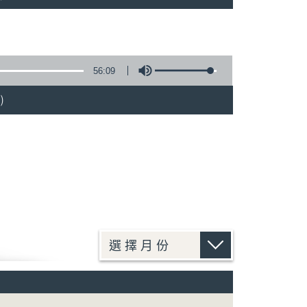
56:09
)