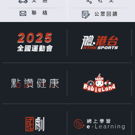
交 通
社 交
聯 絡
公眾回饋