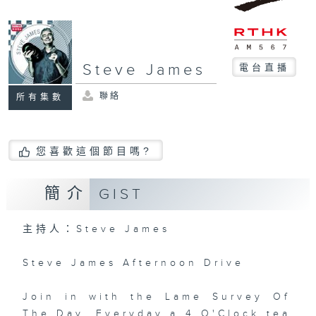
Steve James
電台直播
聯絡
所有集數
您喜歡這個節目嗎?
簡介
GIST
主持人：Steve James
Steve James Afternoon Drive
Join in with the Lame Survey Of
The Day. Everyday a 4 O'Clock tea