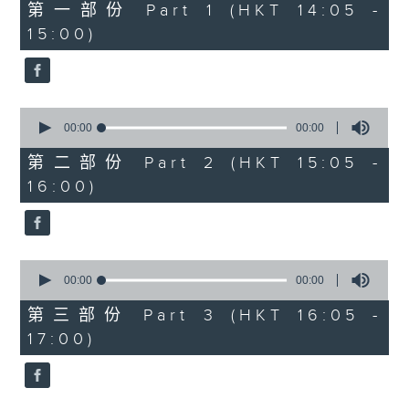
0
第一部份 Part 1 (HKT 14:05 -
seconds
15:00)
0
seconds
00:00
00:00
of
0
第二部份 Part 2 (HKT 15:05 -
seconds
16:00)
0
seconds
00:00
00:00
of
0
第三部份 Part 3 (HKT 16:05 -
seconds
17:00)