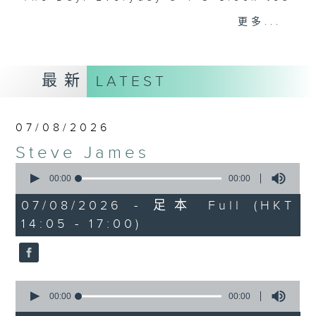
break features a handful of songs
更多...
from a special artist of the day,
with Wednesday's being all about
The Beatles. And, every Tuesday
最新
LATEST
our friend and Hong Kong music
legend Perry Martin joins Steve,
with Harry (Wong) Gor-Gor coming
07/08/2026
to say hi each Friday.
Steve James
0
seconds
00:00
00:00
of
0
07/08/2026 - 足本 Full (HKT
seconds
14:05 - 17:00)
0
seconds
00:00
00:00
of