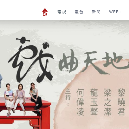
電視
電台
新聞
WEB+