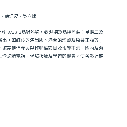
君、藍煒婷、吳立熙
1872312點唱熱線，歡迎聽眾點播粵曲；星期二及
播出，如紅伶的演出版、港台的珍藏及原裝正版等；
，邀請他們參與製作特備節目及報導本港、國內及海
紅伶透過電話、現場接觸及學習的機會，使各戲迷能