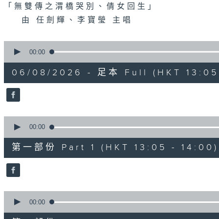
「無雙傳之渭橋哭別、倩女回生」
由 任劍輝、李寶瑩 主唱
0
seconds
00:00
of
2
06/08/2026 - 足本 Full (HKT 13:05 
hours,
47
minutes,
0
seconds
Volume
90%
0
seconds
00:00
of
55
第一部份 Part 1 (HKT 13:05 - 14:00)
minutes,
10
seconds
Volume
90%
0
seconds
00:00
of
56