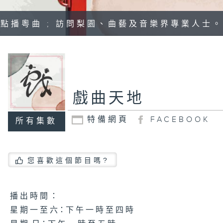
點播粵曲 ; 訪問梨園、曲藝及音樂界專業人士。
戲曲天地
特備網頁
FACEBOOK
所有集數
您喜歡這個節目嗎?
播 出 時 間 ：
星 期 一 至 六：下 午 一 時 至 四 時