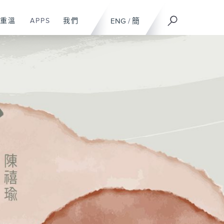
重溫
APPS
我們
ENG
/
簡