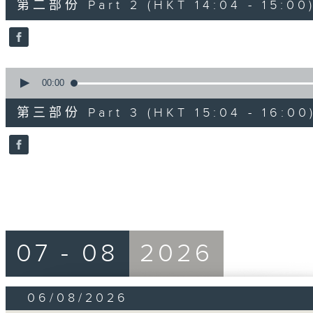
第二部份 Part 2 (HKT 14:04 - 15:00
minutes,
19
seconds
Volume
90%
0
seconds
00:00
of
56
第三部份 Part 3 (HKT 15:04 - 16:00
minutes,
10
seconds
Volume
90%
07 - 08
2026
06/08/2026