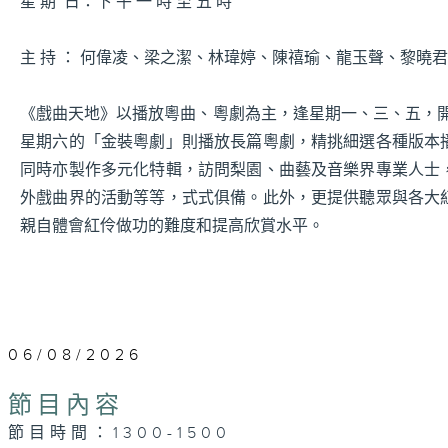
星 期 日：下 午 一 時 至 五 時
主 持 ： 何偉凌、梁之潔、林瑋婷、陳禧瑜、龍玉聲、黎曉
《戲曲天地》以播放粵曲、粵劇為主，逢星期一、三、五，開放
星期六的「金裝粵劇」則播放長篇粵劇，精挑細選各種版本
同時亦製作多元化特輯，訪問梨園、曲藝及音樂界專業人士
外戲曲界的活動等等，式式俱備。此外，更提供聽眾與各大
親自體會紅伶做功的難度和提高欣賞水平。
06/08/2026
節目內容
節目時間：1300-1500