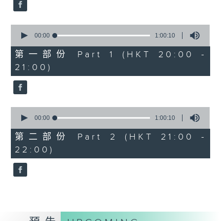
Aleksandr Tiumentsev (piano)
J. S. BACH
0
Cello Suite No. 5 in C minor,
seconds
00:00
1:00:10
BWV1011 (25’)
of
1
Nadia BOULANGER
第一部份 Part 1 (HKT 20:00 -
hour,
Three Pieces for Cello and Piano
21:00)
10
seconds
(8’)
RACHMANINOV
Élégie, Op. 3, No. 1 (5’)
0
SHOSTAKOVICH
seconds
00:00
1:00:10
Cello Sonata in D minor, Op. 40
of
1
(28’)
第二部份 Part 2 (HKT 21:00 -
hour,
Donqing FANG
22:00)
10
seconds
Lin Chong, Op. 37 (8’)
BRAHMS
Cello Sonata No. 2 in F major, Op.
99 (25’)
POPPER
Requiem, Op. 66 (8’)