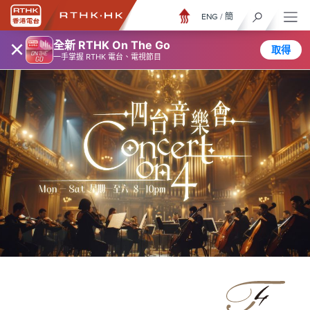
ENG
/
簡
×
全新 RTHK On The Go
取得
一手掌握 RTHK 電台、電視節目