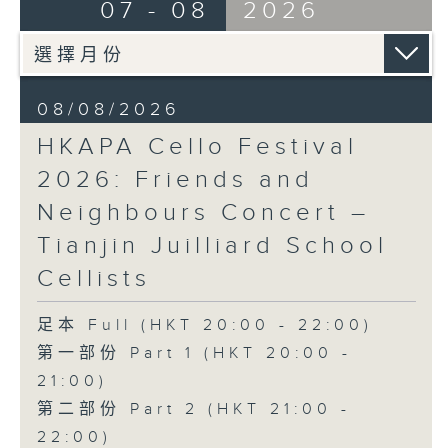
布朗卓
BRAHMS
07 - 08
2026
三首大提琴與鋼琴小品 (8’)
Double Concerto for Violin and
拉赫曼尼諾夫
Cello in A minor, Op. 102 (34’)
悲歌，作品3，第一首 (5’)
BERLIOZ
蕭斯達高維契
Symphonie fantastique, Op. 14
08/08/2026
D小調大提琴奏鳴曲，作品40 (28’)
(53’)
HKAPA Cello Festival
方崬清
Recorded at Philharmonie, Berlin
《林沖》，作品37 (8’)
on 27/2/2026
2026: Friends and
布拉姆斯
Neighbours Concert –
F大調第二大提琴奏鳴曲，作品99 (25’)
柏林愛樂：索奇耶夫指揮白遼士幻想交響曲
Tianjin Juilliard School
樸柏
賓迪斯–鮑格利（小提琴）｜德利佩萊爾（大
安魂曲，作品66 (8’)
提琴）
Cellists
巴格尼尼
柏林愛樂樂團｜索奇耶夫（指揮）
羅西尼《摩西在埃及》主題變奏曲（為四把
孟德爾遜
足本 Full (HKT 20:00 - 22:00)
大提琴改編） (8’)
「芬格爾山洞」，作品26 (11’)
第一部份 Part 1 (HKT 20:00 -
香港演藝學院主辦
布拉姆斯
21:00)
2026年4月20日香港演藝學院區永熙音樂廳
A小調小提琴與大提琴雙重協奏曲，作品102
第二部份 Part 2 (HKT 21:00 -
錄音
(34’)
錄音由香港演藝學院提供
白遼士
22:00)