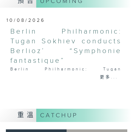
預告
UPCOMING
PAGANINI
Variations on a Theme from
Rossini’s Mosè in Egitto (arr. for 4
10/08/2026
cellos) (8’)
Berlin Philharmonic:
Presented by The Hong Kong
Tugan Sokhiev conducts
Academy for Performing Arts
Recorded at William Au Concert
Berlioz’ “Symphonie
Hall, HKAPA on 20/4/2026
fantastique”
Recording provided by HKAPA
Berlin Philharmonic: Tugan
演藝學院大提琴音樂節2026：友鄰音樂會
Sokhiev Conducts Berlioz’s
更多...
——天津茱莉亞學院大提琴
Symphonie fantastique
曹慧穎、陳優然、郭譯鍇、Hwayoung
Noah Bendix-Balgley (violin) |
Joo、Jooahn Yoo、張子瑜（大提琴）
Bruno Delepelaire (cello)
圖文捷夫（鋼琴）
Berlin Philharmonic Orchestra |
J. S. 巴赫
Tugan Sokhiev (conductor)
重溫
CATCHUP
C小調第五無伴奏大提琴組曲，BWV1011
MENDELSSOHN
(25’)
‘Fingal’s Cave’, Op. 26 (11’)