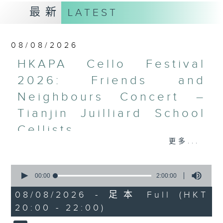
最新
LATEST
08/08/2026
HKAPA Cello Festival
2026: Friends and
Neighbours Concert –
Tianjin Juilliard School
Cellists
更多...
HKAPA Cello Festival 2026:
Friends and Neighbours
0
Concert – Tianjin Juilliard School
seconds
00:00
2:00:00
Cellists
of
2
Huiying Cao, Youran Chen, Yikai
08/08/2026 - 足本 Full (HKT
hours,
Guo, Hwayoung Joo, Jooahn Yoo,
20:00 - 22:00)
0
seconds
Ziyu Zhang (cello)