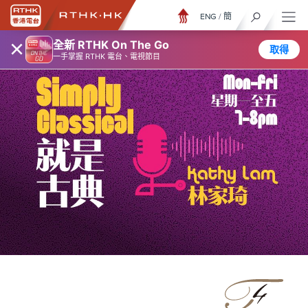
ENG
/
簡
×
全新 RTHK On The Go
取得
一手掌握 RTHK 電台、電視節目