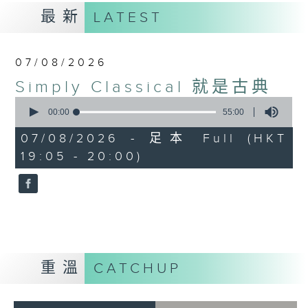
最新
LATEST
07/08/2026
Simply Classical 就是古典
0
seconds
00:00
55:00
of
55
07/08/2026 - 足本 Full (HKT
minutes,
19:05 - 20:00)
0
seconds
重溫
CATCHUP