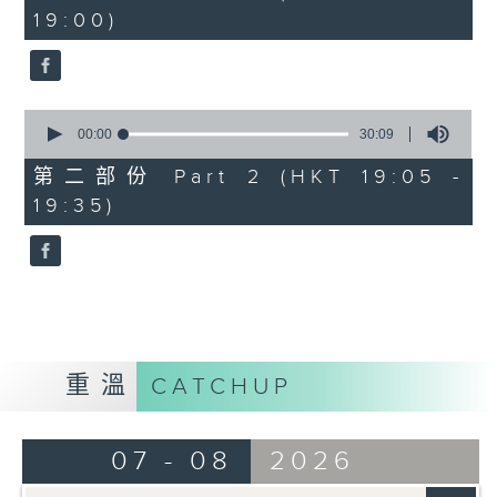
minutes,
19:00)
10
seconds
0
seconds
00:00
30:09
of
30
第二部份 Part 2 (HKT 19:05 -
minutes,
19:35)
9
seconds
重溫
CATCHUP
07 - 08
2026