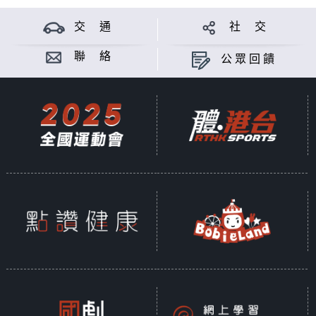
交 通
社 交
聯 絡
公眾回饋