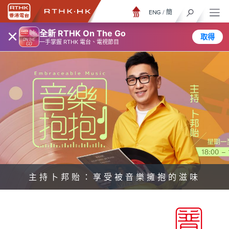
ENG
/
簡
×
全新 RTHK On The Go
取得
一手掌握 RTHK 電台、電視節目
主持卜邦貽：享受被音樂擁抱的滋味