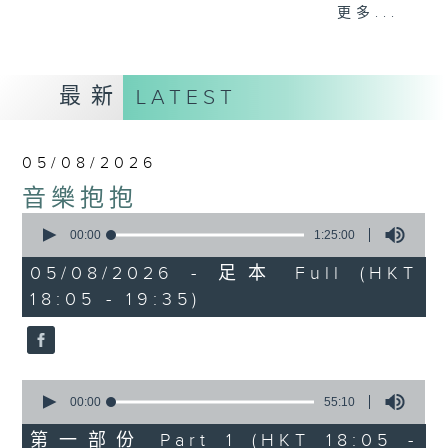
會請熱愛音樂的聽眾到現場述說「樂光情
更多...
話」，重溫那些年欣賞美妙旋律的記憶.....
每周一到周五晚上六點到七點半，歡迎一同體
驗輕鬆自在的音樂抱抱!
最新
LATEST
05/08/2026
音樂抱抱
0
seconds
00:00
1:25:00
of
1
05/08/2026 - 足本 Full (HKT
hour,
18:05 - 19:35)
25
minutes,
0
seconds
0
seconds
00:00
55:10
of
55
第一部份 Part 1 (HKT 18:05 -