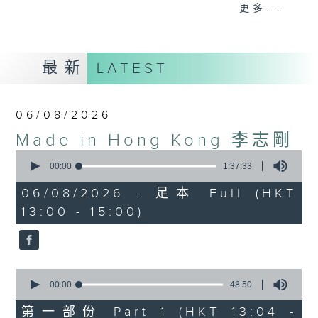
更多...
李志剛、超B、崔潔彤、阿桃、莉莉菇 陪住
你食晏！小心笑到噴飯啊！
------------------------------------------
最新
LATEST
----------------------------------
06/08/2026
Made in Hong Kong 李志剛
0
seconds
00:00
1:37:33
of
1
06/08/2026 - 足本 Full (HKT
hour,
13:00 - 15:00)
37
minutes,
33
seconds
0
seconds
00:00
48:50
of
48
第一部份 Part 1 (HKT 13:04 -