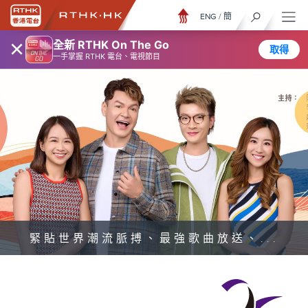
ENG
/
簡
×
全新 RTHK On The Go
取得
一手掌握 RTHK 電台、電視節目
緊貼世界潮流脈搏、最強歌曲放送、...