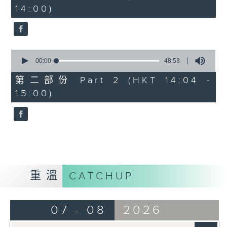
minutes,
14:00)
50
seconds
0
seconds
00:00
48:53
of
48
第二部份 Part 2 (HKT 14:04 -
minutes,
15:00)
53
seconds
重溫
CATCHUP
07 - 08
2026